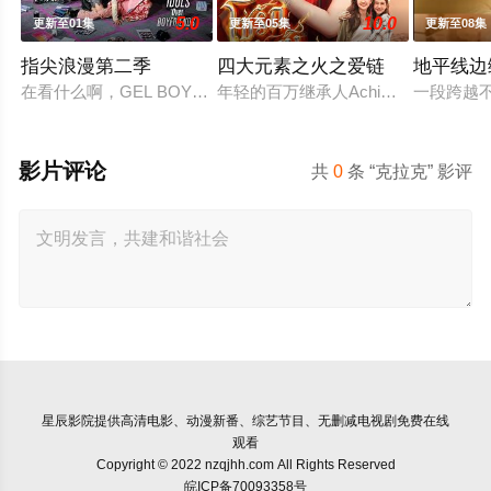
5.0
10.0
更新至01集
更新至05集
更新至08集
指尖浪漫第二季
四大元素之火之爱链
地平线边
在看什么啊，GEL BOY，是在想念彼此吗？当两对情侣——‘CHIAN（Pipe
年轻的百万继承人Achima再次与童
一段跨越不
影片评论
共
0
条 “克拉克” 影评
星辰影院
提供高清电影、动漫新番、综艺节目、无删减电视剧免费在线
观看
Copyright © 2022 nzqjhh.com All Rights Reserved
皖ICP备70093358号