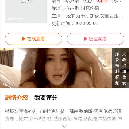
语言：
瑞典语
状态：
6集全
- 免费在线观看
导演：
乔纳斯·阿克伦德
主演：
比尔·斯卡斯加德,艾丽西娅·阿格尼森,维尔赫尔姆·布洛姆根,Sandra,Ilar,Kolbjörn,Skarsgård,
6集全/全集
更新时间：
2023-05-01
在线观看
极速观看


剧情介绍
我要评分
星辰影院海外剧《克拉克》是一部由乔纳斯·阿克伦德导演
执导，比尔·斯卡斯加德,艾丽西娅·阿格尼森,维尔赫尔姆·布
洛姆
