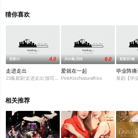
根,Sandra,Ilar,Kolbjörn,Skarsgård,Hanna,Björn,Peter,Viitan
伊莎贝尔·古瑞,亚当·隆格伦,马林·莱瓦诺,Daniel,Hallberg,
猜你喜欢
比约等演员精彩演绎的瑞典电视剧，大结局剧情已揭晓（6
集全），手机免费观看高清未删减完整版电视剧全集就上
星辰电影网，热播电视剧提前免费观看，更多剧情信息可
移步至豆瓣电视剧、电视猫或剧情网等平台了解。
4.0
6.0
更新23
共20集,完结
更新至9集
走进走出
爱就在一起
毕业阵痛
23集新剧‘走进走出’描写律师行的故事，主要律师与助手角色
PinkKissNaturalKiss
泰剧【毕业
相关推荐