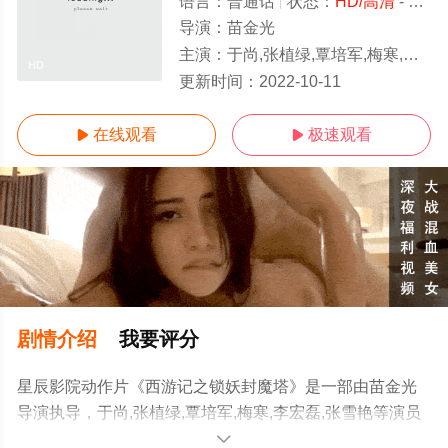
语言：
普通话
状态：
HD/高清
- 免费在线观看
导演：
苗金光
主演：
于尚,张植绿,覃培军,梅寒,李宏磊,张雪艳
HD
更新时间：
2022-10-11
在线观看
极速观看


剧情介绍
我要评分
星辰影院动作片《西游记之锁妖封魔塔》是一部由苗金光
导演执导，于尚,张植绿,覃培军,梅寒,李宏磊,张雪艳等演员
精彩演绎的内地电影，手机免费观看高清未删减完整版电
