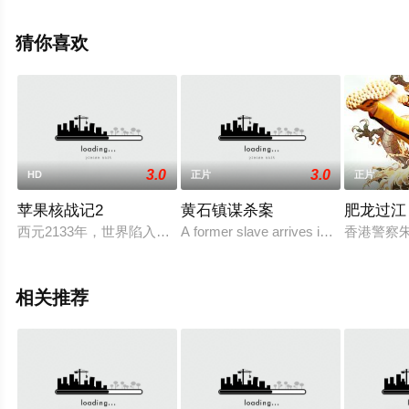
影就上星辰电影网，更多剧情信息可移步至豆瓣电影、电
视猫或剧情网等平台了解。
猜你喜欢
3.0
3.0
HD
正片
正片
苹果核战记2
黄石镇谋杀案
肥龙过江
西元2133年，世界陷入荒芜与混乱，愚蠢的人类亲手用核武器
A former slave arrives in a desolate 
香港警察
相关推荐