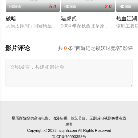
5.0
2.0
HD国语
HD国语
HD国语
破暗
猎虎贰
热血江湖
大康太师闻宇阳宴请皇上义子神策府神威将军冷啸天，席间告知
2004 年深秋西北草原，假交警截
该剧主要
影片评论
共
0
条 “西游记之锁妖封魔塔” 影评
星辰影院
提供高清电影、动漫新番、综艺节目、无删减电视剧免费在线
观看
Copyright © 2022 nzqjhh.com All Rights Reserved
皖ICP备70093358号