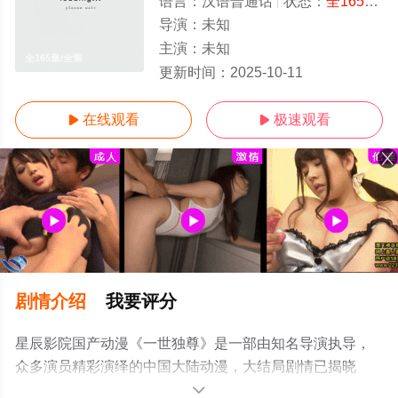
语言：
汉语普通话
状态：
全165集
-
导演：
未知
主演：
未知
全165集/全集
更新时间：
2025-10-11
在线观看
极速观看


剧情介绍
我要评分
星辰影院国产动漫《一世独尊》是一部由知名导演执导，
众多演员精彩演绎的中国大陆动漫，大结局剧情已揭晓
（全165集），手机免费观看高清未删减完整版动漫全集就
