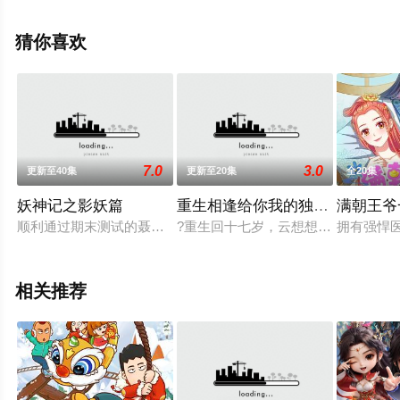
上星辰电影网，更多剧情信息可移步至豆瓣动漫、电视猫
或剧情网等平台了解。
猜你喜欢
7.0
3.0
更新至40集
更新至20集
全20集
妖神记之影妖篇
重生相逢给你我的独家宠溺
满朝王爷
顺利通过期末测试的聂离，进入天才班的同时收获了肖凝儿的红
?重生回十七岁，云想想发誓不再受
拥有强悍
相关推荐