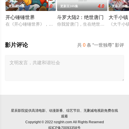
8.0
4.0
更新至66集
更新至165集
更新至05集
开心锤锤世界
斗罗大陆2：绝世唐门
大千小镇
在《开心锤锤世界》，生活着乐观善良的少年锤锤和他性格各异
你我皆唐门，生在绝世中——腾讯视
《大千小
影片评论
共
0
条 “一世独尊” 影评
星辰影院
提供高清电影、动漫新番、综艺节目、无删减电视剧免费在线
观看
Copyright © 2022 nzqjhh.com All Rights Reserved
皖ICP备70093358号