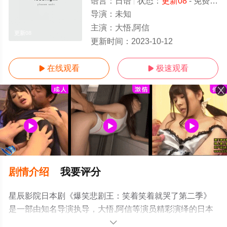
语言：
日语
状态：
更新08
- 免费在线观看
导演：
未知
主演：
大悟,阿信
更新08
更新时间：
2023-10-12
在线观看
极速观看


剧情介绍
我要评分
星辰影院日本剧《爆笑悲剧王：笑着笑着就哭了第二季》
是一部由知名导演执导，大悟,阿信等演员精彩演绎的日本
电视剧，手机免费观看高清未删减完整版电视剧全集就上
