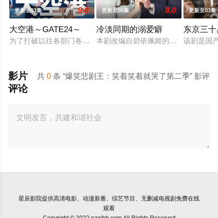
9.0
8.0
更新至03集
更新至05集
更新至03集
大空港～GATE24～
冷淡同期的溺爱癖
东京三十
为了打破以往各部门各自为政的死板规矩，内阁官房直属成立了一个
本剧改编自碧依佩姬的同名漫画，是
该剧是国
影片
共
0
条 “爆笑悲剧王：笑着笑着就哭了第二季” 影评
评论
星辰影院
提供高清电影、动漫新番、综艺节目、无删减电视剧免费在线
观看
Copyright © 2022 nzqjhh.com All Rights Reserved