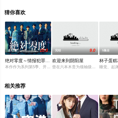
星辰电影网，热播电视剧提前免费观看，更多剧情信息可
移步至豆瓣电视剧、电视猫或剧情网等平台了解。
猜你喜欢
10.0
9.0
全11集
完结
5集全
绝对零度～情报犯罪紧急搜查～
欢迎来到阴阳屋
杯子蛋糕
本作作为系列第5季、开播15周年的作品，以“信息犯罪特命对策室
曾在六本木贵为领袖级牛郎的安倍祥
睡觉、起
相关推荐