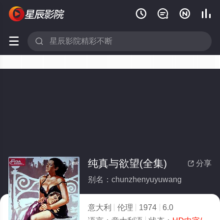






纯真与欲望(全集)
分享

别名：chunzhenyuyuwang
意大利
伦理
1974
6.0