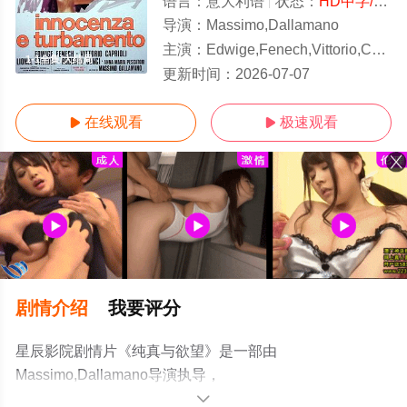
语言：
意大利语
状态：
HD中字/高清
导演：
Massimo,Dallamano
主演：
Edwige,Fenech,Vittorio,Caprioli,Roberto,Cenci,Lionel,Stander,
1-1全集/大结局
更新时间：
2026-07-07
在线观看
极速观看


剧情介绍
我要评分
星辰影院剧情片《纯真与欲望》是一部由
Massimo,Dallamano导演执导，
Edwige,Fenech,Vittorio,Caprioli,Roberto,Cenci,Lionel,Stan
