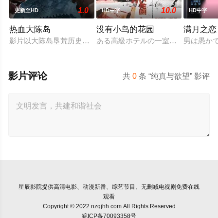
1.0
10.0
更新至HD
HD中字
HD中字
热血大陈岛
没有小鸟的花园
满月之恋
影片以大陈岛垦荒历史为创作底色，在尊重历史真实性的前提下
ある高級ホテルの一室に3組のカッ
男は愚か
影片评论
共
0
条 “纯真与欲望” 影评
星辰影院
提供高清电影、动漫新番、综艺节目、无删减电视剧免费在线
观看
Copyright © 2022 nzqjhh.com All Rights Reserved
皖ICP备70093358号