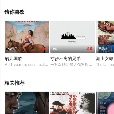
等演员精彩演绎的意大利电影，大结局剧情已揭晓（1-1全
集），手机免费观看高清未删减完整版电影就上星辰电影
猜你喜欢
网，更多剧情信息可移步至豆瓣电影、电视猫或剧情网等
平台了解。
4.0
4.0
HD中字
HD
已完结
酷儿国歌
寸步不离的兄弟
湖上女郎
A 21-year-old construction worker in New Mexico joins a communi
一对双胞胎加入俄罗斯军事飞行员训
The famous
相关推荐