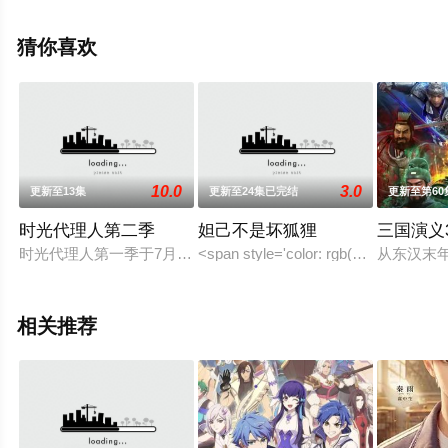
费观看高清未删减完整版动漫全集就上星辰电影网，更多
剧情信息可移步至豆瓣动漫、电视猫或剧情网等平台了
猜你喜欢
解。
10.0
3.0
更新至13集
更新至24集已完结
更新至第60
时光代理人第二季
妲己不是坏狐狸
三国演义
时光代理人第一季于7月9日完结，并宣布第二季制作决定
<span style='color: rgb(51, 51, 51); fo
从东汉末
相关推荐