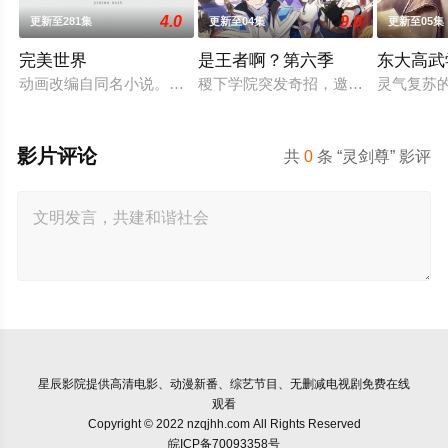
4.0
9.0
更新至281集
更新至04集
更新至05集
完美世界
是王者啊？第六季
东大高武
动画改编自同名小说。他为修道而生，为应劫而至，他身化亿万
稷下学院突发奇招，邀优秀毕业生返校
灵气复苏
影片评论
共
0
条 “灵剑尊” 影评
星辰影院
提供高清电影、动漫新番、综艺节目、无删减电视剧免费在线
观看
Copyright © 2022 nzqjhh.com All Rights Reserved
皖ICP备70093358号