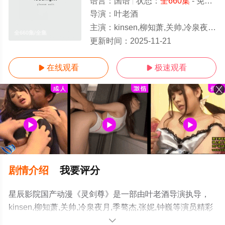
语言：
国语
状态：
全660集
- 免费在线观看
导演：
叶老酒
主演：
kinsen,柳知萧,关帅,冷泉夜月,季骜杰,张妮,钟巍
全660集/全集
更新时间：
2025-11-21
在线观看
极速观看


剧情介绍
我要评分
星辰影院国产动漫《灵剑尊》是一部由叶老酒导演执导，
kinsen,柳知萧,关帅,冷泉夜月,季骜杰,张妮,钟巍等演员精彩
演绎的大陆动漫，大结局剧情已揭晓（全660集），手机免
