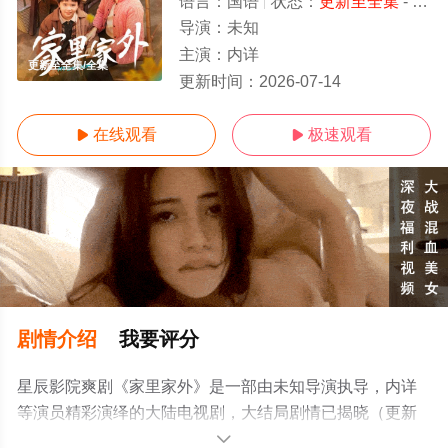
语言：
国语
状态：
更新至全集
- 免费在线观看
导演：
未知
主演：
内详
更新至全集/全集
更新时间：
2026-07-14
在线观看
极速观看


剧情介绍
我要评分
星辰影院爽剧《家里家外》是一部由未知导演执导，内详
等演员精彩演绎的大陆电视剧，大结局剧情已揭晓（更新
至全集），手机免费观看高清未删减完整版电视剧全集就
