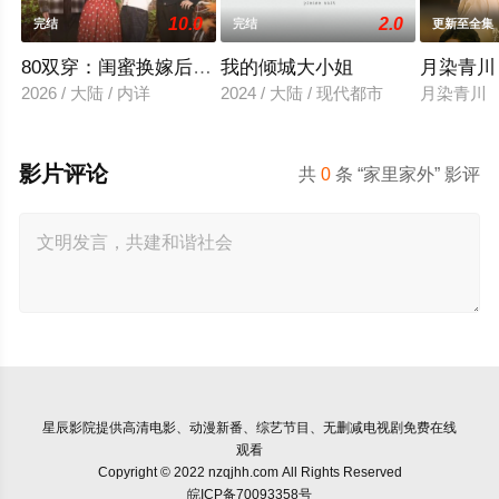
10.0
2.0
完结
完结
更新至全集
80双穿：闺蜜换嫁后赢麻了
我的倾城大小姐
月染青川
2026 / 大陆 / 内详
2024 / 大陆 / 现代都市
月染青川
影片评论
共
0
条 “家里家外” 影评
星辰影院
提供高清电影、动漫新番、综艺节目、无删减电视剧免费在线
观看
Copyright © 2022 nzqjhh.com All Rights Reserved
皖ICP备70093358号