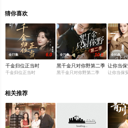
上星辰电影网，热播电视剧提前免费观看，更多剧情信息
可移步至豆瓣电视剧、电视猫或剧情网等平台了解。
猜你喜欢
6.0
10.0
全77集
全75集
全80集
千金归位正当时
黑千金只对你野第二季
让你当保
千金归位正当时
黑千金只对你野第二季
让你当保
相关推荐