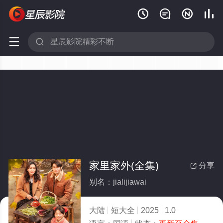






家里家外(全集)
分享

别名：jialijiawai
大陆
短大全
2025
1.0