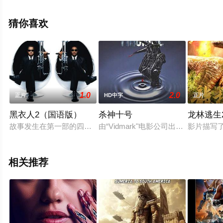
纳,April,Clark,Cory,Hart,阿拉·霍利
迪,Jason,Scott,Morgan,Vic,Stagliano,Diya,Rao,Aaron,Valent
猜你喜欢
等演员精彩演绎的美国电影，手机免费观看高清未删减完
整版电影就上星辰电影网，更多剧情信息可移步至豆瓣电
影、电视猫或剧情网等平台了解。
1.0
2.0
正片
HD中字
正片
黑衣人2（国语版）
杀神十号
龙林逃生
故事发生在第一部的四年之后，此时特警K（汤姆•李•琼斯 饰）已
由“Vidmark"电影公司出品，斯
影片描写
相关推荐