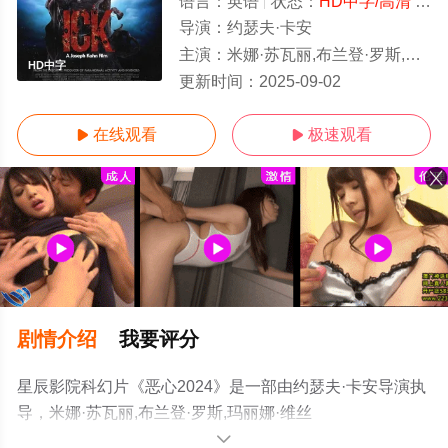
语言：
英语
状态：
HD中字/高清
- 免费在线观看
导演：
约瑟夫·卡安
主演：
米娜·苏瓦丽,布兰登·罗斯,玛丽娜·维丝曼,Mariann,Gavelo,Harrison,Cone,杰克·西沃尔·麦克唐
HD中字
更新时间：
2025-09-02
在线观看
极速观看


剧情介绍
我要评分
星辰影院科幻片《恶心2024》是一部由约瑟夫·卡安导演执
导，米娜·苏瓦丽,布兰登·罗斯,玛丽娜·维丝
曼,Mariann,Gavelo,Harrison,Cone,杰克·西沃尔·麦克唐
