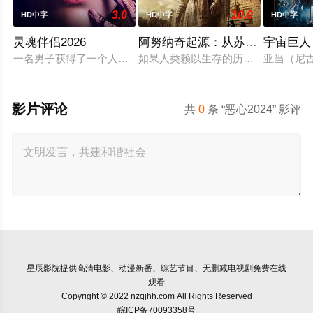
3.0
10.0
HD中字
HD中字
HD中字
灵魂伴侣2026
阿努纳奇起源：从苏美尔到南美
宇宙巨人
一名男子获得了一个人工智能机器人，以应对刚刚去世的妻子的
如果人类赖以生存的历史，从一开始
亚当（尼
影片评论
共
0
条 “恶心2024” 影评
星辰影院
提供高清电影、动漫新番、综艺节目、无删减电视剧免费在线
观看
Copyright © 2022 nzqjhh.com All Rights Reserved
皖ICP备70093358号