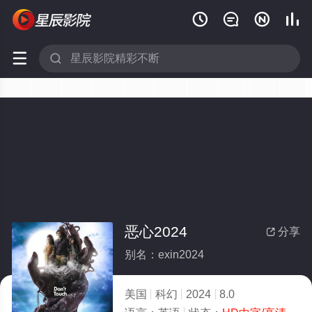






恶心2024
分享

别名：exin2024
美国
科幻
2024
8.0