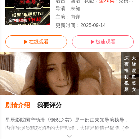
语言：
国语
状态：
全26集
- 免费在线观看
导演：
未知
主演：
内详
全26集/全集
更新时间：
2025-09-14
在线观看
极速观看


剧情介绍
我要评分
星辰影院国产动漫《钢炽之芯》是一部由未知导演执导，
内详等演员精彩演绎的大陆动漫，大结局剧情已揭晓（全
26集），手机免费观看高清未删减完整版动漫全集就上星
