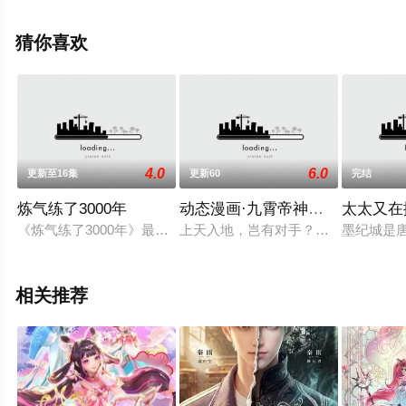
辰电影网，更多剧情信息可移步至豆瓣动漫、电视猫或剧
情网等平台了解。
猜你喜欢
4.0
6.0
更新至16集
更新60
完结
炼气练了3000年
动态漫画·九霄帝神第三季
太太又在
《炼气练了3000年》最新PV发布！纵是气海无限，也终会凝气
上天入地，岂有对手？天辰神王陨落
墨纪城是
相关推荐