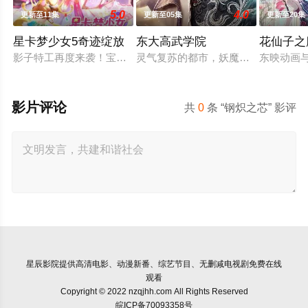
5.0
4.0
更新至11集
更新至05集
更新至20集
星卡梦少女5奇迹绽放
东大高武学院
花仙子之
影子特工再度来袭！宝石族精灵竟然成了关键所在！东方桃子与
灵气复苏的都市，妖魔入侵威胁来袭
东映动画
影片评论
共
0
条 “钢炽之芯” 影评
星辰影院
提供高清电影、动漫新番、综艺节目、无删减电视剧免费在线
观看
Copyright © 2022 nzqjhh.com All Rights Reserved
皖ICP备70093358号