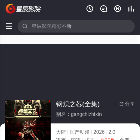






钢炽之芯(全集)
分享

别名：gangchizhixin
大陆
国产动漫
2026
2.0