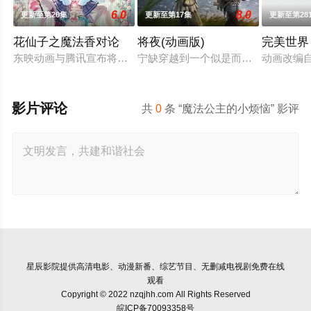
6.0
8.0
更新至第20集
更新至第17集
更新至第28
花仙子之魔法香对论
将夜(动画版)
完美世界
东映动画与腾讯宣布将联手打造『花仙子』全新动画新作将继承
宁缺穿越到一个似是而非的大唐世界
动画改编
影片评论
共
0
条 “魔法公主的小烦恼” 影评
星辰影院
提供高清电影、动漫新番、综艺节目、无删减电视剧免费在线
观看
Copyright © 2022 nzqjhh.com All Rights Reserved
皖ICP备70093358号