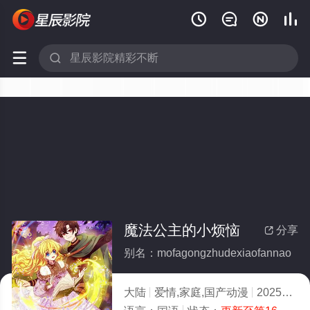






魔法公主的小烦恼
分享

别名：mofagongzhudexiaofannao
大陆
爱情,家庭,国产动漫
2025
3.0