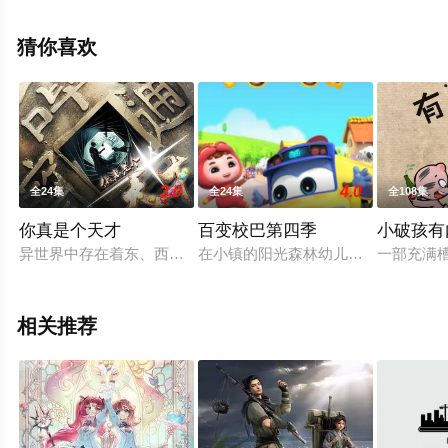
信息可移步至豆瓣动漫、电视猫或剧情网等平台了解。
猜你喜欢
3.0
4.0
全24集
全24集
全108集
你真是个天才
百变校巴第四季
小破孩有
异世界中存在着东、西两块大陆。西大陆北部生活着神秘的雪山
在小镇的阳光森林幼儿园里，小朋友
一部充满
相关推荐