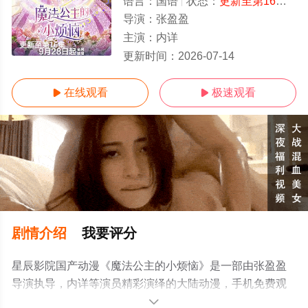
语言：
国语
状态：
更新至第16集
- 
导演：
张盈盈
主演：
内详
更新至第16集
更新时间：
2026-07-14
在线观看
极速观看


剧情介绍
我要评分
星辰影院国产动漫《魔法公主的小烦恼》是一部由张盈盈
导演执导，内详等演员精彩演绎的大陆动漫，手机免费观
看高清未删减完整版动漫全集就上星辰电影网，更多剧情
