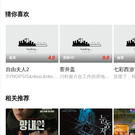
电影就上星辰电影网，更多剧情信息可移步至豆瓣电影、
电视猫或剧情网等平台了解。
猜你喜欢
4.0
9.0
超清
更新HD
超清
自由夫人2
窨井盖
七彩西游
SYNOPSIS&nbsp;&nbsp;&nbsp;&nbsp;&nbsp;&nbsp;&a
川村俊介在工作的房地产公司的营业成
笑喷了，纯
相关推荐