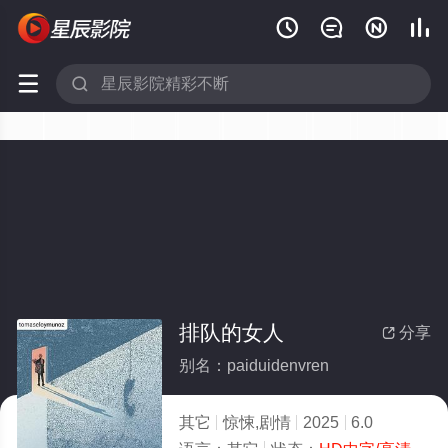






排队的女人
分享

别名：paiduidenvren
其它
惊悚,剧情
2025
6.0