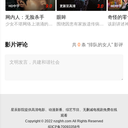
9.0
3.0
HD中字
更新至高清
HD中字
网内人：无脸杀手
眼眸
奇怪的零
少女不堪网络上汹涌的匿名暴力，选择结束年轻的生命。悲愤的
围绕因患有家族遗传病而导致视力逐
该剧讲述
影片评论
共
0
条 “排队的女人” 影评
星辰影院
提供高清电影、动漫新番、综艺节目、无删减电视剧免费在线
观看
Copyright © 2022 nzqjhh.com All Rights Reserved
皖ICP备70093358号