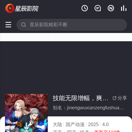






技能无限增幅，爽得我不想当辅助了！动态漫画
分享

别名：jinengwuxianzengfushuangdewobuxiangdangfuzhuliaodongtaimanhua
大陆
国产动漫
2025
4.0