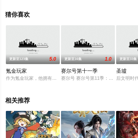
集就上星辰电影网，更多剧情信息可移步至豆瓣动漫、电
视猫或剧情网等平台了解。
猜你喜欢
5.0
1.0
更新至123集
更新至16集
更新至33集
氪金玩家
赛尔号第十一季
圣墟
作为氪金玩家，他拥有炫酷的职业、装备，更是习惯了在龙套们的
赛尔号 赛尔号第11季：裂空沧海
后文明时
相关推荐