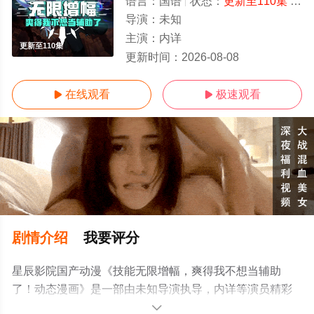
语言：
国语
状态：
更新至110集
- 免费在线观看
导演：
未知
主演：
内详
更新至110集
更新时间：
2026-08-08
在线观看
极速观看


剧情介绍
我要评分
星辰影院国产动漫《技能无限增幅，爽得我不想当辅助
了！动态漫画》是一部由未知导演执导，内详等演员精彩
演绎的大陆动漫，手机免费观看高清未删减完整版动漫全
