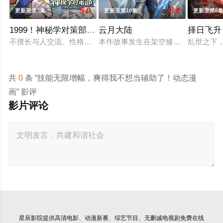
5.0
8.0
更新至第3集
更新至第10集
更新至第6
1999！神秘学对策部国语
云月大陆
择日飞升
不擅长与人交流、性格腼腆的马库斯在一场乌龙中意外成为了“神
本作故事发生在架空修仙世界——云
乱世之下
共
0
条 “技能无限增幅，爽得我不想当辅助了！动态漫
画” 影评
影片评论
星辰影院
提供高清电影、动漫新番、综艺节目、无删减电视剧免费在线