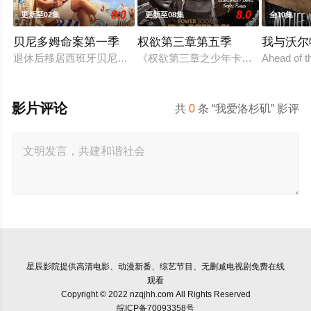
8.0
8.0
更新至02集
更新至08集
全10集
贝尼多姆命案第一季
权欲第三章第五季
我与沃尔
退休后移居西班牙贝尼多姆经营酒吧的英国前刑警，原以为能过
《权欲第三章之少年卡南》不仅讲述
Ahead of t
影片评论
共
0
条 “我爱洛杉矶” 影评
星辰影院
提供高清电影、动漫新番、综艺节目、无删减电视剧免费在线
观看
Copyright © 2022 nzqjhh.com All Rights Reserved
皖ICP备70093358号