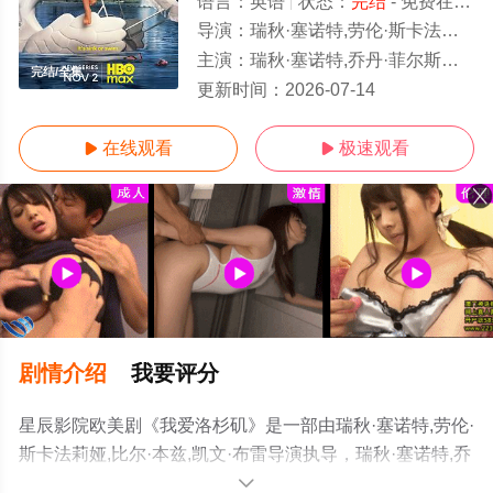
语言：
英语
状态：
完结
- 免费在线观看
导演：
瑞秋·塞诺特,劳伦·斯卡法莉娅,比尔·本兹,凯文·布雷
主演：
瑞秋·塞诺特,乔丹·菲尔斯特曼,乔什·哈切森,敖德萨·阿德隆,特鲁·惠特克,莉顿·梅斯特,摩西·英格拉姆,劳伦·霍尔特,伊
完结/全集
更新时间：
2026-07-14
在线观看
极速观看


剧情介绍
我要评分
星辰影院欧美剧《我爱洛杉矶》是一部由瑞秋·塞诺特,劳伦·
斯卡法莉娅,比尔·本兹,凯文·布雷导演执导，瑞秋·塞诺特,乔
丹·菲尔斯特曼,乔什·哈切森,敖德萨·阿德隆,特鲁·惠特克,莉
