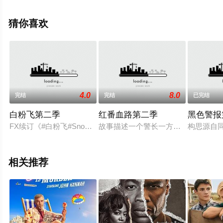
顿·梅斯特,摩西·英格拉姆,劳伦·霍尔特,伊利亚·伍德,奎恩·布
莱克威尔,乔什·布雷纳,蒂姆·巴尔茨,弗洛伊·格特瑞兹,科林·
猜你喜欢
伍德尔,克里斯·西尔科克,迈尔斯·罗宾斯,凯文·塞兹摩尔,艾
米莉·特里梅因,萨迪·西罗蒂,惠特尼·赖斯,莉兹·贝努瓦,米西·
克莱尔·法尔等演员精彩演绎的美国电视剧，大结局剧情已
揭晓（完结），手机免费观看高清未删减完整版电视剧全
集就上星辰电影网，热播电视剧提前免费观看，更多剧情
4.0
8.0
完结
完结
已完结
信息可移步至豆瓣电视剧、电视猫或剧情网等平台了解。
白粉飞第二季
红番血路第二季
黑色警报
FX续订《#白粉飞#Snowfall》第二季，预定18年播出。
故事描述一个警长一方面维护家庭的
构思源自
相关推荐