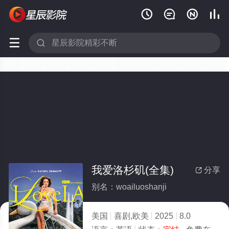






我爱洛杉矶(全集)
分享

别名：woailuoshanji
美国
喜剧,欧美
2025
8.0