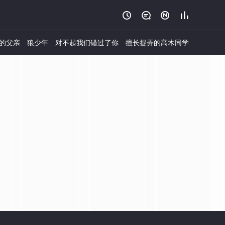




的父亲
狼少年
对不起我们错过了你
擅长捉弄的高木同学