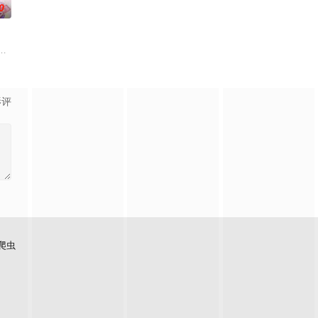
0
连。当人类世界灾难骤起，风云失色，失衡的力量逐
了正式的守夜人后，重回136小队，与伙伴再度开启一场与古神教会的崭新较
竟然成了关键所在！东方桃子与伙伴们一边为救治师父森木宇冲击仙蜜试炼赛
影评
爬虫