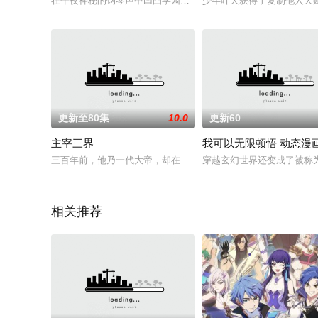
在午夜神秘的钢琴声中凹凸学园的新学期开学了。教师团队对校
少年叶天获得了复制他人天
更新至80集
10.0
更新60
主宰三界
我可以无限顿悟 动态漫
三百年前，他乃一代大帝，却在婚礼前被未婚妻所杀；三百年后
穿越玄幻世界还变成了被称
相关推荐