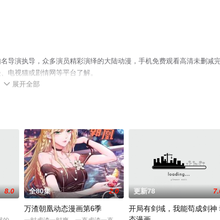
知名导演执导，众多演员精彩演绎的大陆动漫，手机免费观看高清未删减
漫、电视猫或剧情网等平台了解。
展开全部

8.0
全80集
2.0
更新78
7.
万渣朝凰动态漫画第6季
开局有剑域，我能苟成剑神 
态漫画