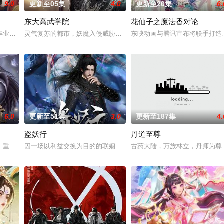
9.0
更新至05集
4.0
更新至20集
6.
东大高武学院
花仙子之魔法香对论
血雨，洒落万古岁月，经历无数时空的熬炼，岁月长河的洗礼，他化万古，他化
业生返校担任临时“代课老师”！周瑜、诸葛亮展开启“双师对决”，以曜为首的“
灵气复苏的都市，妖魔入侵威胁来袭，天生废灵根的少年秦雨体内意
东映动画与腾讯宣布将联手打造
6.0
更新至51集
3.0
更新至187集
4.
盗妖行
丹道至尊
修行世界，原本以为自己可以从此吃香喝辣，一跃成为人上人时，他却发现自己
，重生跌落凡尘沦为底层杂役！身怀绝世造化神丹与逆天功法，仅凭一柄锈剑掀
因一场以利益交换为目的的联姻，太玄楼刺客江元与九璇宗圣女韶月
古药大陆，万族林立，丹师为尊