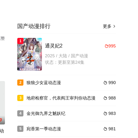
国产动漫排行
更多

完整
1
通灵妃2
995

2025 / 大陆 / 国产动漫
状态：更新至第24集
狼狼少女蓝动态漫
990
2

地府检察官，代表阎王审判你动态漫
988
3

金光御九界之魆妖纪
983
4

0
宛香第一季动态漫
981
5

动