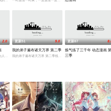
园中发生的神秘事件含糊其辞，而一个个谜题却总出现在同学们的身边。洒满阳
赋的能力，从此逆天改命，为了守护妹妹变得更强，他开始了对未知世界的探索
一时虐渣一时爽，一直虐渣一直爽！女主苏绿夏绑定女配逆袭系统，
张凡来到异界，好不容易成为修
2.0
更新51
9.0
更新87
8.
画
我的弟子遍布诸天万界 第二季
炼气练了三千年 动态漫画 
三季
，他逆天重生，修禁忌神功，造逆天神脉，扫八荒六合，这一世战个痛快！这一
为人族大叛徒的儿子该怎么办！白墨在圣玄宗入门弟子考核时觉醒顿悟系统，只
我的弟子遍布诸天万界 第二季线上看,海外在线视频我的弟子遍布诸天
三千年前，天资绝顶的白秋然被