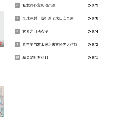
光的美术教室弥
，逐渐 揭开异次元入侵的秘密……
穿越千万小世界，花式吊打无数渣男贱女的现世报故事！
私宠甜心宝贝动态漫
979
6

士，却遭人陷害修为全失，生死存亡之际，系统终于上线，什么神使、仙人、
全球冰封：我打造了末日安全屋
978
7

玄界之门动态漫
974
8

0
喜羊羊与灰太狼之古古怪界大作战
972
9

第
精灵梦叶罗丽11
971
10

世随心所欲！这
要被人嫉妒就能获得顿悟机会。于是，他从弟子考核
万界 第二季在线看,我的弟子遍布诸天万界 第二季视频,我的弟子遍布诸天万界
青冥剑宗创始人青冥道人收为门徒，开始修仙之路。三千年后，白秋然的师尊