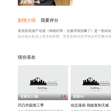
更新至154集
剧情介绍
我要评分
星辰影院国产动漫《神级奸商：全服求我别薅了》是一部由
版动漫全集就上星辰电影网，更多剧情信息可移步至豆瓣动
猜你喜欢
更新至15集
1.0
更新48
凹凸学园第三季
动态漫画·我能复制天赋