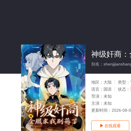
神级奸商：
别名：shenjijianshang
地区：
大陆
类型：
语言：
国语
状态：
导演：
未知
主演：
未知
更新时间：
2026-08-
在线观看
