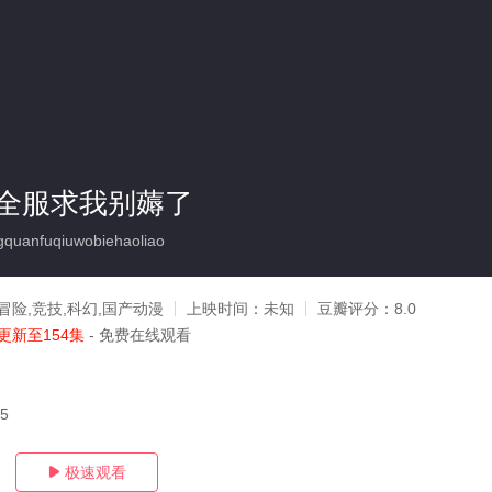
全服求我别薅了
quanfuqiuwobiehaoliao
冒险,竞技,科幻,国产动漫
上映时间：
未知
豆瓣评分：
8.0
更新至154集
- 免费在线观看
05
极速观看
