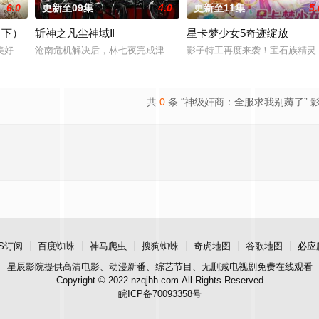
6.0
更新至09集
4.0
更新至11集
5.
（下）
斩神之凡尘神域Ⅱ
星卡梦少女5奇迹绽放
天之力。 高能工作室出品，爱奇艺全网独播，敬请期待！
美好的叶罗丽仙境。这里的仙子因自然与人类世界的兴衰而生，也与万物命运相
沧南危机解决后，林七夜完成津南山为期一年的守夜人集训考核，成为
影子特工再度来袭！宝石族精灵
共
0
条 “神级奸商：全服求我别薅了” 
S订阅
百度蜘蛛
神马爬虫
搜狗蜘蛛
奇虎地图
谷歌地图
必应
星辰影院
提供高清电影、动漫新番、综艺节目、无删减电视剧免费在线观看
Copyright © 2022 nzqjhh.com All Rights Reserved
皖ICP备70093358号