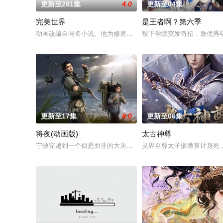
更新至281集
4.0
更新至04集
完美世界
是王者啊？第六季
动画改编自同名小说。他为修道而生，为应劫而至，他身化亿万
稷下学院突发奇招，邀优秀毕
更新至17集
8.0
更新至06集
将夜(动画版)
太古神尊
宁缺穿越到一个似是而非的大唐世界，却发现此处为处处惊险的
灵界至尊太子惨遭算计身死