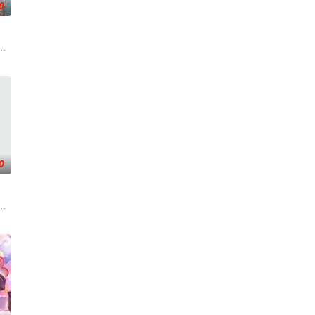
0
自在。看男主石
星之队”和在校生们，在与学长们的奇妙互动
外觉醒神力，被选中成为神秘至强功法万物生的传承人。秦雨加入东大高武学院
『花仙子』全新动画新作将继承经典、结合潮流、呈现崭新的花仙子世界
0
既没有任何修行
翻整片武道世界。双武魂同步觉醒，炼化万灵、参悟
奉命成婚。两人在洞房夜发起暗杀，却发现彼此皆是不死之身。为了得到对方宗
；双生武脉，再现世间！醉卧美人膝，成就丹道至尊！