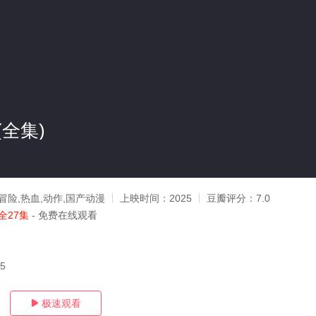
全集)
冒险,热血,动作,国产动漫
上映时间：
2025
豆瓣评分：
7.0
全27集
- 免费在线观看
25
极速观看
