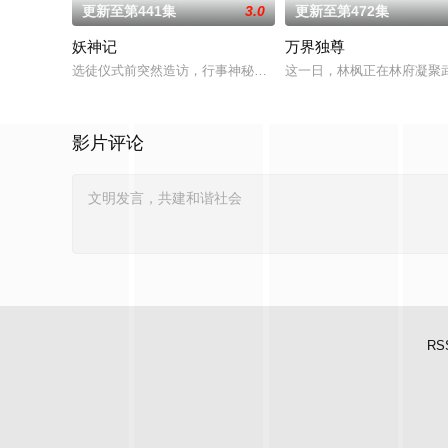
更新至第441集
3.0
更新至第472集
妖神记
万界独尊
选徒仪式前突然造访，行事神秘的翩翩公子是何身份；九重死地
这一日，林枫正在林府凝聚
影片评论
RS