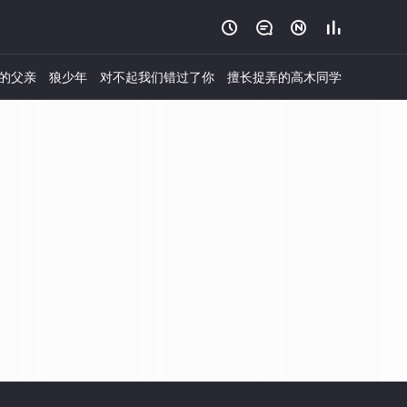




的父亲
狼少年
对不起我们错过了你
擅长捉弄的高木同学