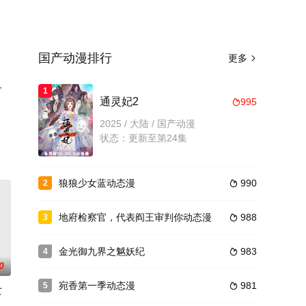
国产动漫排行
更多

，
1
通灵妃2
995

2025 / 大陆 / 国产动漫
状态：更新至第24集
狼狼少女蓝动态漫
990
2

地府检察官，代表阎王审判你动态漫
988
3

金光御九界之魆妖纪
983
4

0
宛香第一季动态漫
981
5

女