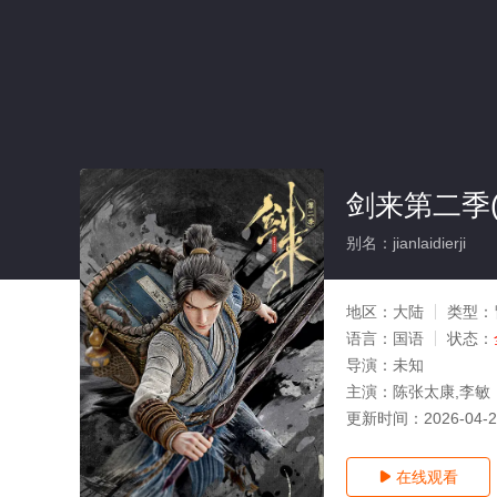
剑来第二季(
别名：jianlaidierji
地区：
大陆
类型：
语言：
国语
状态：
导演：
未知
主演：
陈张太康,李敏
更新时间：
2026-04-
在线观看
