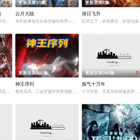
5.0
更新至第10集
8.0
更新至第6集
6.
语
云月大陆
择日飞升
秘学事件对策部”的负责人。面对星锑、兔毛手袋等一众行事乖张、性格跳脱的
的马库斯在一场乌龙中意外成为了“神秘学事件对策部”的负责人。面对星锑、
本作故事发生在架空修仙世界——云月大陆。大陆鼎盛时期由浣溪沙
乱世之下，妖祟横生，奸佞当道
8.0
更新至第202集
8.0
更新至第366集
7.
神王序列
炼气十万年
经典、结合潮流、呈现崭新的花仙子世界
阴是古往今来的过客。残面张开诡异之眼，所视之处生灵涂炭，化为永恒的禁区
都市高武，三金穿越异世界觉醒最强序列003“鲜血君王”，不仅可
十万年前，天岚宗叱咤修真界，