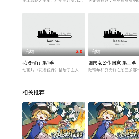
史上最缺乏主角光环的主角赛几，脑回路新奇的幸运星猪王子，
你是否想过，在霓虹璀璨的
完结
8.0
完结
花语程行 第1季
国民老公带回家 第二季
动画片《花语程行》描绘了主人公花小楼和程锦衣兄妹二人落...
陆瑾年和乔安好在初三的那
相关推荐