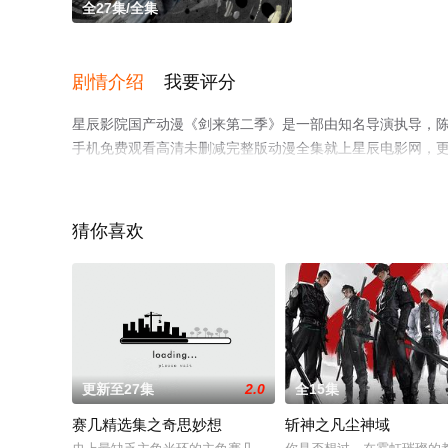
全27集/全集
剧情介绍
我要评分
星辰影院国产动漫《剑来第二季》是一部由知名导演执导，陈
手机免费观看高清未删减完整版动漫全集就上星辰电影网，
猜你喜欢
更新至27集
2.0
全15集
赛几精选集之奇思妙想
斩神之凡尘神域