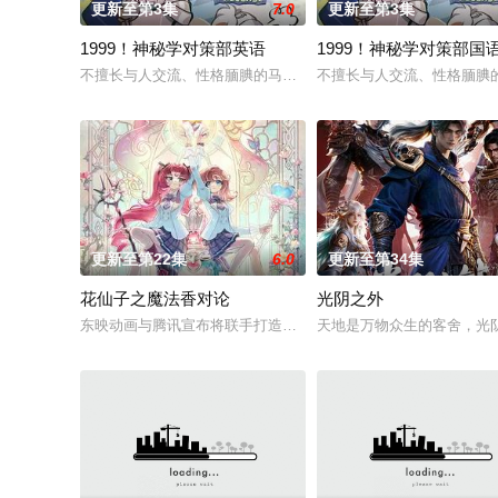
更新至第3集
7.0
更新至第3集
1999！神秘学对策部英语
1999！神秘学对策部国
不擅长与人交流、性格腼腆的马库斯在一场乌龙中意外成为了“神
不擅长与人交流、性格腼腆
更新至第22集
6.0
更新至第34集
花仙子之魔法香对论
光阴之外
东映动画与腾讯宣布将联手打造『花仙子』全新动画新作将继承
天地是万物众生的客舍，光