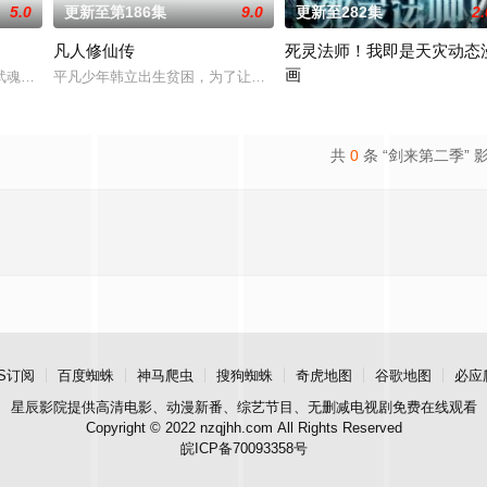
5.0
更新至第186集
9.0
更新至282集
2.
凡人修仙传
死灵法师！我即是天灾动态
画
深处的灵神古墓，是否真的存留有破碎神格？路途坎坷，险象迭生！素不相识的
武魂，不想，他才刚将剑武魂修炼成雏形，未婚妻姬漫夭就趁机夺走了他的武魂
平凡少年韩立出生贫困，为了让家人过上更好的生活，自愿前去七玄
游戏降临现实，世界规则颠覆，
共
0
条 “剑来第二季” 
S订阅
百度蜘蛛
神马爬虫
搜狗蜘蛛
奇虎地图
谷歌地图
必应
星辰影院
提供高清电影、动漫新番、综艺节目、无删减电视剧免费在线观看
Copyright © 2022 nzqjhh.com All Rights Reserved
皖ICP备70093358号