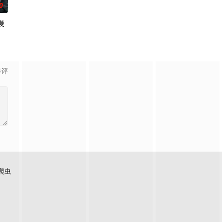
0
漫
两位少年将如何
，还导致其差点吐血身亡。与此同时，林枫的精神进
门参加入门考核，最终被墨大夫收入门下。墨大夫一开始对韩立悉心培养、传授
人类进入全民转职时代。 唯有成为转职者！升级变强！方能站上世界之巅！ 
影评
爬虫