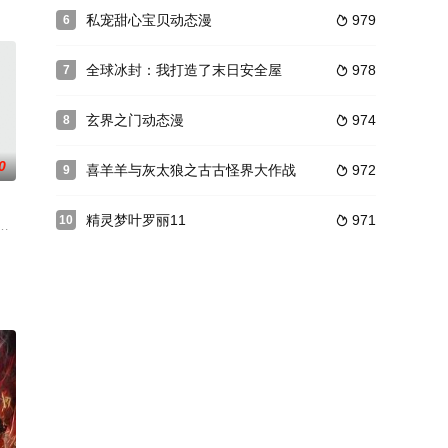
大开的奇妙趣事
亮之上，伫立着守望人间的神明？你是否想过，在人
私宠甜心宝贝动态漫
979
6

行了人生的第100次告白， 但和先前的99次一样，都被拒绝了。 恋太郎在
全球冰封：我打造了末日安全屋
978
7

玄界之门动态漫
974
8

0
喜羊羊与灰太狼之古古怪界大作战
972
9

精灵梦叶罗丽11
971
10

眼过去八年，陆瑾年，终于在演艺圈里混的有了起色
万倍返还？乖徒儿们，为师从来不藏私！玉藏锋刚接受九剑山就遇到了宗门危