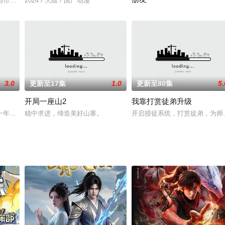
集可爱和勇猛于一身的瑞比，智商超群的吃货胖达，他们在派大陆一起经历脑洞
都市之下，潜藏着来自古老神话的怪物？你是否想过，在那高悬于世人头顶的月
2024 / 大陆 / 国产动漫
初中的毕业典礼上，爱城恋太郎进
3.0
更新至17集
1.0
更新至80集
5.
开局一座山2
我靠打赏徒弟升级
一年，因为一场雨相识，两个人互生情愫，可是每次却都阴错阳差的错过。 晃
稳中求进，缔造美好山寨。
开启授徒系统，打赏徒弟，为师