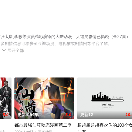
张太康,李敏等演员精彩演绎的大陆动漫，大结局剧情已揭晓（全27集）
更多剧情信息可移步至豆瓣动漫、电视猫或剧情网等平台了解。
展开全部

8.0
更新至54集
3.0
更新12
10.
都市最强仙尊动态漫画第二季
超超超超超喜欢你的100个
朋友