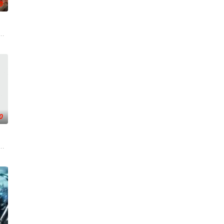
0
怪咖同事，原
兔毛手袋等一众行事乖张、性格跳脱的怪咖同事，原
、赤霞峰、风吟山庄、无尘岛、轩辕门五大宗门共同守护，仙道昌盛。可轩辕门
。又值幽界入侵，人、幽两界势力荼毒人间，捕蛇者许应因看不惯为幽界卖命
0
。残酷末世之下，人如刍狗，少年许青为生存狠辣前
以无视一切痛觉，还可以将血液变成任何武器，更夸张的是每次击杀妖魔，血液强
宗内弟子皆是天骄，所向披靡。唯独开山弟子徐阳一直是炼气期，为突破修为