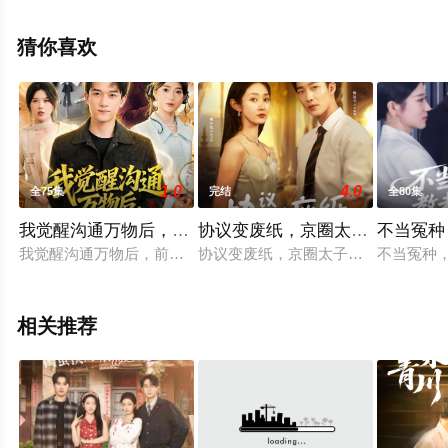
视剧全集就上星辰电影网，热播电视剧提前免费观看，更
多剧情信息可移步至豆瓣电视剧、电视猫或剧情网等平台
猜你喜欢
了解。
1.0
4.0
全75集
完结
全80集
我觉醒沟通万物后，前妻后悔莫及
协议变废纸，京圈太子天天想复
不当冤种
我觉醒沟通万物后，前妻后悔莫及
协议变废纸，京圈太子天天想复婚
不当冤种
相关推荐