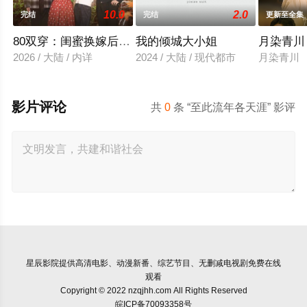
10.0
2.0
完结
完结
更新至全集
80双穿：闺蜜换嫁后赢麻了
我的倾城大小姐
月染青川
2026 / 大陆 / 内详
2024 / 大陆 / 现代都市
月染青川
影片评论
共
0
条 “至此流年各天涯” 影评
星辰影院
提供高清电影、动漫新番、综艺节目、无删减电视剧免费在线
观看
Copyright © 2022 nzqjhh.com All Rights Reserved
皖ICP备70093358号