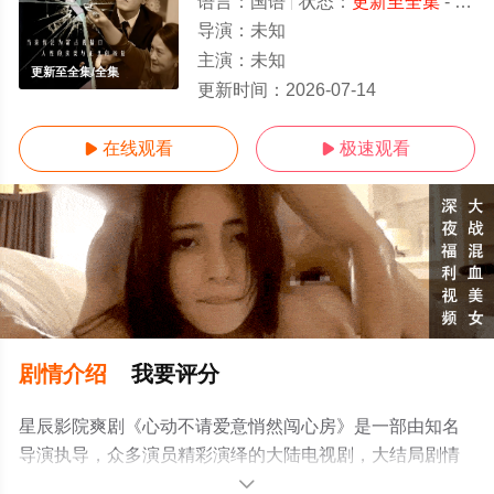
语言：
国语
状态：
更新至全集
- 免费在线观看
导演：
未知
主演：
未知
更新至全集/全集
更新时间：
2026-07-14
在线观看
极速观看


剧情介绍
我要评分
星辰影院爽剧《心动不请爱意悄然闯心房》是一部由知名
导演执导，众多演员精彩演绎的大陆电视剧，大结局剧情
已揭晓（更新至全集），手机免费观看高清未删减完整版
