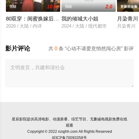
10.0
2.0
完结
完结
更新至全集
80双穿：闺蜜换嫁后赢麻了
我的倾城大小姐
月染青川
2026 / 大陆 / 内详
2024 / 大陆 / 现代都市
月染青川
影片评论
共
0
条 “心动不请爱意悄然闯心房” 影评
星辰影院
提供高清电影、动漫新番、综艺节目、无删减电视剧免费在线
观看
Copyright © 2022 nzqjhh.com All Rights Reserved
皖ICP备70093358号