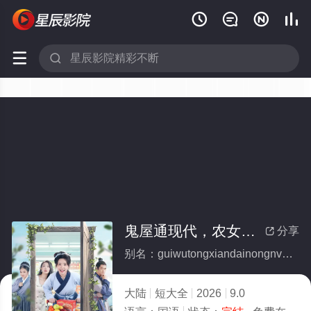






鬼屋通现代，农女开起批发市场(全集)
分享

别名：guiwutongxiandainongnvkaiqipifashichang
大陆
短大全
2026
9.0