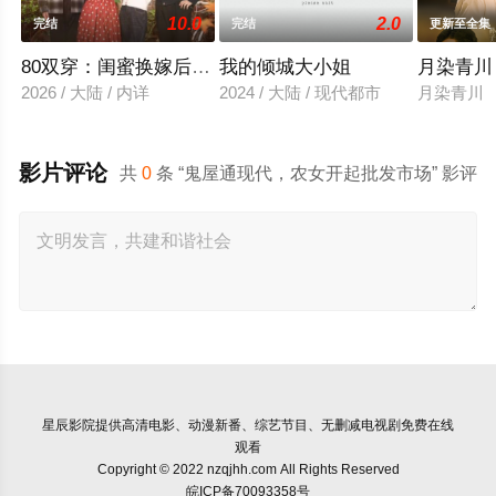
10.0
2.0
完结
完结
更新至全集
80双穿：闺蜜换嫁后赢麻了
我的倾城大小姐
月染青川
2026 / 大陆 / 内详
2024 / 大陆 / 现代都市
月染青川
影片评论
共
0
条 “鬼屋通现代，农女开起批发市场” 影评
星辰影院
提供高清电影、动漫新番、综艺节目、无删减电视剧免费在线
观看
Copyright © 2022 nzqjhh.com All Rights Reserved
皖ICP备70093358号