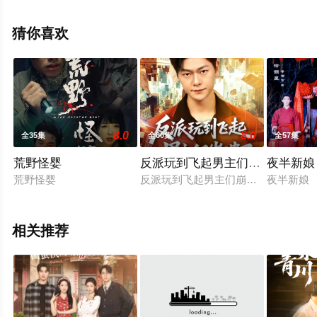
整版电视剧全集就上星辰电影网，热播电视剧提前免费观
看，更多剧情信息可移步至豆瓣电视剧、电视猫或剧情网
猜你喜欢
等平台了解。
8.0
8.0
全35集
全80集
全57集
荒野怪婴
反派玩到飞起男主们崩溃了
夜半新娘
荒野怪婴
反派玩到飞起男主们崩溃了
夜半新娘
相关推荐