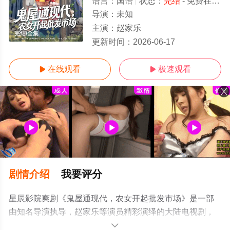
语言：
国语
状态：
完结
- 免费在线观看
导演：
未知
主演：
赵家乐
完结/全集
更新时间：
2026-06-17
在线观看
极速观看


剧情介绍
我要评分
星辰影院爽剧《鬼屋通现代，农女开起批发市场》是一部
由知名导演执导，赵家乐等演员精彩演绎的大陆电视剧，
大结局剧情已揭晓（完结），手机免费观看高清未删减完
