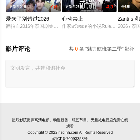
7.0
4.0
更新至04集
更新至07集
全8集
爱来了别错过2026
心动禁止
Zantiis ค
翻拍自2016年泰国剧集《爱来了别错过》。
作家ฮวังซอล的小说Rule No.1: Don't B
2026 / 泰国
影片评论
共
0
条 “魅力航班第二季” 影评
星辰影院
提供高清电影、动漫新番、综艺节目、无删减电视剧免费在线
观看
Copyright © 2022 nzqjhh.com All Rights Reserved
皖ICP备70093358号