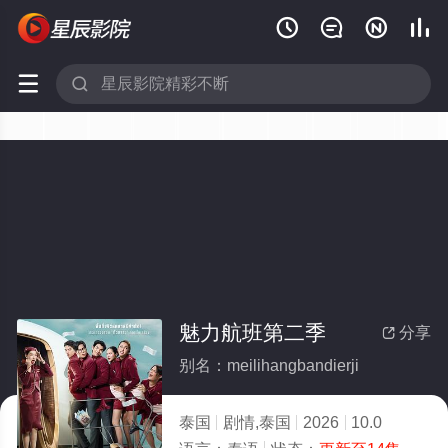






魅力航班第二季
分享

别名：meilihangbandierji
泰国
剧情,泰国
2026
10.0