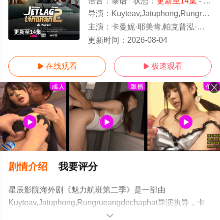
语言：
泰语
状态：
更新至14集
- 免费在线观看
导演：
Kuyteav,Jatuphong,Rungrueangdechaphat
主演：
卡曼妮·耶美肯,帕克普泓·隆牧塞侗,温查帕·苏梅提固,苏卡达·顾珑希,Nasiri,Tantharat,Ninew,Phe
更新至14集
更新时间：
2026-08-04
在线观看
极速观看


剧情介绍
我要评分
星辰影院海外剧《魅力航班第二季》是一部由
Kuyteav,Jatuphong,Rungrueangdechaphat导演执导，卡
曼妮·耶美肯,帕克普泓·隆牧塞侗,温查帕·苏梅提固,苏卡达·
