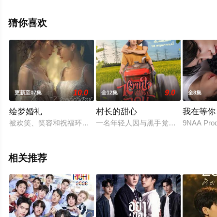
顾珑
希,Nasiri,Tantharat,Ninew,Phetdankaeo,Erk,Chrrissa,Chotijira
猜你喜欢
达尔姆泰·普兰西普,杰迪帕·迪拉朋帕等演员精彩演绎的泰国
电视剧，手机免费观看高清未删减完整版电视剧全集就上
星辰电影网，热播电视剧提前免费观看，更多剧情信息可
移步至豆瓣电视剧、电视猫或剧情网等平台了解。
10.0
9.0
更新至07集
全12集
全8集
绘梦婚礼
村长的甜心
我在等你
被欢笑、笑容和祝福环绕的婚礼仅仅是爱情生活的起点。未来还有许
一名年轻人因与黑手党老大儿子的女
9NAA P
相关推荐