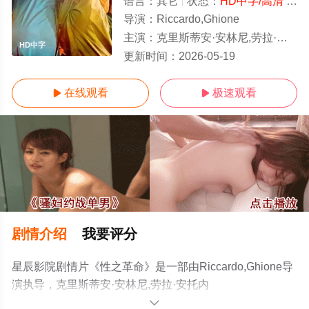
语言：
其它
状态：
HD中字/高清
- 免费在线观看
导演：
Riccardo,Ghione
主演：
克里斯蒂安·安林尼,劳拉·安托内利,Andrés,José,Cruz,Soublette,里卡多·库乔拉
HD中字
更新时间：
2026-05-19
在线观看
极速观看


剧情介绍
我要评分
星辰影院剧情片《性之革命》是一部由Riccardo,Ghione导
演执导，克里斯蒂安·安林尼,劳拉·安托内
利,Andrés,José,Cruz,Soublette,里卡多·库乔拉等演员精彩
