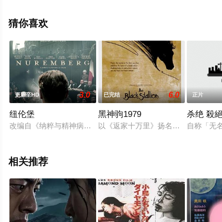
演绎的其它电影，手机免费观看高清未删减完整版电影就
上星辰电影网，更多剧情信息可移步至豆瓣电影、电视猫
猜你喜欢
或剧情网等平台了解。
3.0
6.0
更新至HD
已完结
正片
纽伦堡
黑神驹1979
杀绝 殺
改编自《纳粹与精神病医生》，聚焦二战结尾，纽伦堡法庭对德国
以《返家十万里》扬名的导演卡罗尔
自称「无
相关推荐