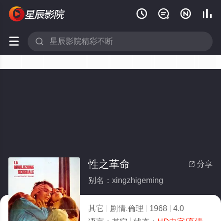






性之革命
分享

别名：xingzhigeming
其它
剧情,倫理
1968
4.0