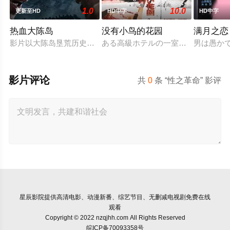
1.0
10.0
更新至HD
HD中字
HD中字
热血大陈岛
没有小鸟的花园
满月之恋
影片以大陈岛垦荒历史为创作底色，在尊重历史真实性的前提下
ある高級ホテルの一室に3組のカッ
男は愚か
影片评论
共
0
条 “性之革命” 影评
星辰影院
提供高清电影、动漫新番、综艺节目、无删减电视剧免费在线
观看
Copyright © 2022 nzqjhh.com All Rights Reserved
皖ICP备70093358号