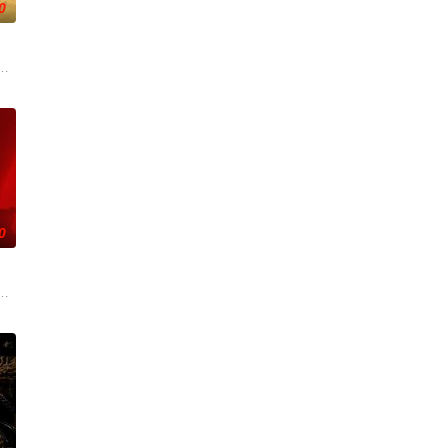
0
瞬间，灵魂跨
上的喜欢。”那个夜晚，他脸颊微热，还听见自己加
子剑因不满演习流于形式，假传指令要求真打实抗，虽引发哗然，却获赏识调任3
大生企业，实业报国的故事。甲午战争后，国家蒙羞，张謇虽高中状元，却渴
0
是自己苦寻多年
份入住程家。她步步为营，周旋在各怀心思的豪门众
”的阴阳宅，江淮被掳走配“阴婚”。他与女探长穆英搭档，侦破阎王娶亲、五鬼
辉，大平王朝有史以来个以女子进士科三元及第入翰林院的奇女子。十年前的