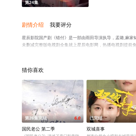
第24集
剧情介绍
我要评分
星辰影院国产剧《错付》是一部由雨田导演执导，孟璐,麻家铭
未删减完整版电视剧全集就上星辰电影网，热播电视剧提前
猜你喜欢
第26集完结
6.0
已完结
国民老公 第二季
双城喜事