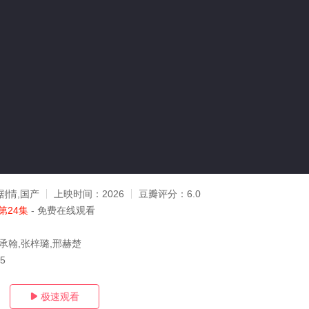
剧情,国产
上映时间：
2026
豆瓣评分：
6.0
第24集
- 免费在线观看
杨承翰,张梓璐,邢赫楚
05
极速观看
