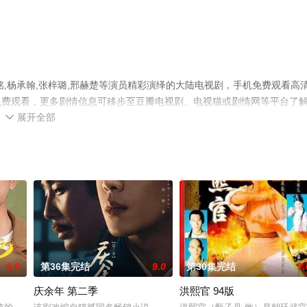
,杨承翰,张梓璐,邢赫楚等演员精彩演绎的大陆电视剧，手机免费观看高
免费观看，更多剧情信息可移步至豆瓣电视剧、电视猫或剧情网等平台了
展开全部

5.0
第36集完结
9.0
第30集完结
7.
庆余年 第二季
洪熙官 94版