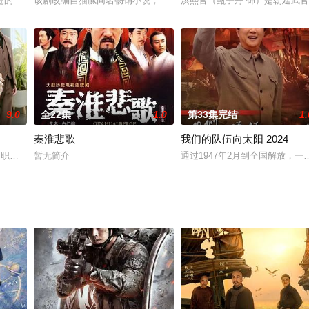
恋十一年，历经坎坷终于走向了婚姻殿堂，两人本以为即将开启幸福美满的生
迹的简单，因为机缘巧合假办搭子回家，筹备余小檬父亲突然到来的婚礼。在遂
该剧改编自猫腻同名畅销小说，承接上季，范闲（张若昀 饰）率领
洪熙官（甄子丹 饰）是朝廷武
9.0
全22集
1.0
第33集完结
1.
秦淮悲歌
我们的队伍向太阳 2024
。店里的面包可以实现解决烦恼的愿望，面包只卖给孩子们。有许多孩子来买面
的职场萌新宓初夏（鞠可儿 饰），前脚被闺蜜设计、初恋男友坑骗，后脚和奢
暂无简介
通过1947年2月到全国解放