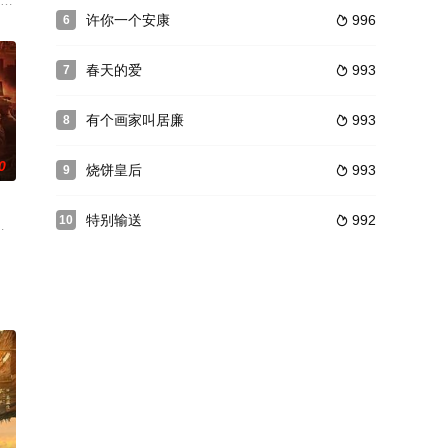
活，不曾想迎接
宁的余父很满意能说会唱的这个毛脚女婿，余父再婚
使团回归途中，二皇子以费介、范思辙以及滕家遗孤的安危来威胁范闲，逼他向
官洪亭南（潘志文 饰）的儿子，对武术十分痴迷。洪亭南表面为朝廷效忠，但
许你一个安康
996
6

春天的爱
993
7

有个画家叫居廉
993
8

0
烧饼皇后
993
9

特别输送
992
10

包实现自己的愿
侈品集团总裁唐璟行（何昶希 饰）结伴登上八卦
，一共两年多的时间跨度，从傅作义占领张家口开始，直至整整两年后，在毛主席