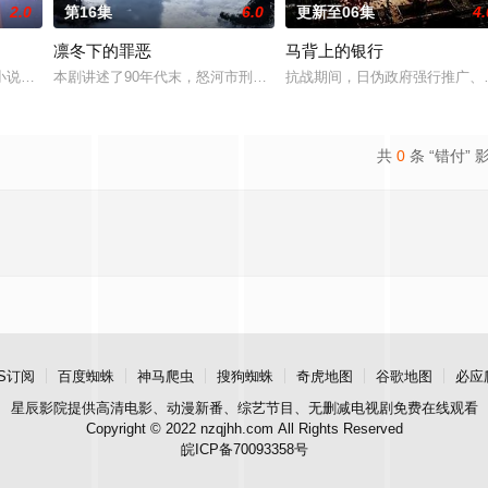
2.0
第16集
6.0
更新至06集
4.
凛冬下的罪恶
马背上的银行
顾炎带自己用程序员身份卧底电诈集团以求查出未婚妻离奇死亡的真相。两人联
小说《平阳公主》。
本剧讲述了90年代末，怒河市刑侦支队在无普及监控、无DNA鉴定
抗战期间，日伪政府强行推广、
共
0
条 “错付” 
S订阅
百度蜘蛛
神马爬虫
搜狗蜘蛛
奇虎地图
谷歌地图
必应
星辰影院
提供高清电影、动漫新番、综艺节目、无删减电视剧免费在线观看
Copyright © 2022 nzqjhh.com All Rights Reserved
皖ICP备70093358号