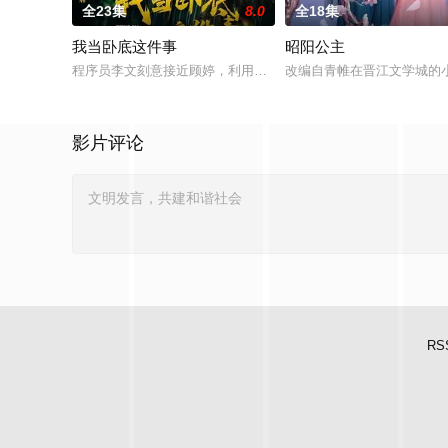
全23集
8.0
全18集
我当卧底这件事
昭阳公主
程序员李文刻意接近顾婷，利用顾炎女儿奴的属性，请求老炮儿
改编自青帷在晋江文学城的
影片评论
RS