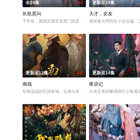
全24集
8.0
更新至14集
长歌莫问
天才，女友
千年前，雍国泥塑世家楚门因进贡的“十二生肖”离奇流血炸裂，
根据素光同同名小说改编。
更新至12集
9.0
更新至14集
南戏
夜语记
军阀混战的民国奉城，玉佛头离奇失窃，戏班主横尸戏台，将冷
出身贫寒的酿酒师叶小唯遭