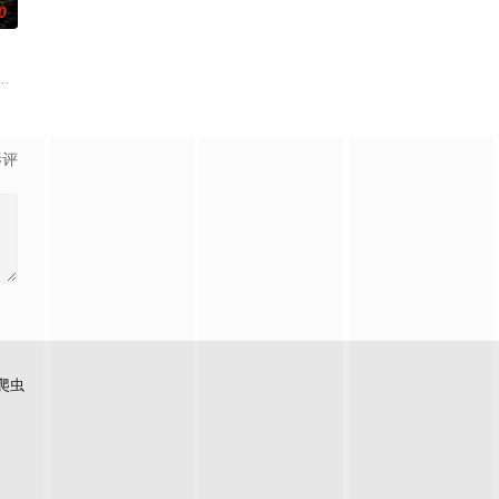
0
手查出诈骗团伙
技术的支持下，通过摸排、勘查等传统刑侦手段，接连破获数起重案要案的艰难
使用由“中国准备银行”发行的伪钞货币。根据党中央指示，高景波、徐邵梁、
影评
爬虫