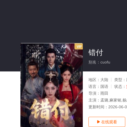
错付
别名：cuofu
地区：
大陆
类型：
语言：
国语
状态：
导演：
雨田
主演：
孟璐,麻家铭,
更新时间：
2026-06-
在线观看
