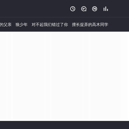




的父亲
狼少年
对不起我们错过了你
擅长捉弄的高木同学