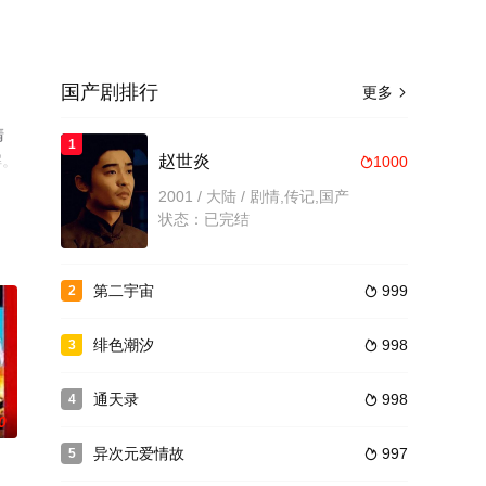
国产剧排行
更多

清
1
解。
赵世炎
1000

2001 / 大陆 / 剧情,传记,国产
状态：已完结
第二宇宙
999
2

绯色潮汐
998
3

通天录
998
4

0
异次元爱情故
997
5
