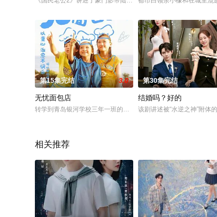
《国民老公2》讲述了豪门影帝陆瑾年与演艺圈新星乔安好互相暗
都市白领余小檬和在城里混
第15集完结
3.0
第30集完结
无忧面包店
结婚吗？好的
转学到青岛银河学校三年一班的欧阳晟懿家里经营着一家面包店
该剧讲述被“水逆之神”附体
相关推荐