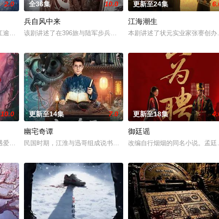
2.0
全36集
10.0
更新至24集
6.
兵自风中来
江海潮生
惨遭满门流放，楚父以死鸣冤。楚家大小姐楚梓鸢带着滔天恨意，在屠刀落地的
江逾白长大以后，林知夏忽然对他说：“江逾白，我喜欢你，哲学和生物学意义
该剧讲述了在396旅与陆军步兵学院联合举办的小型军事演习中，郭
本剧讲述了状元实业家张謇创办
10.0
更新至14集
7.0
更新至18集
4.
幽宅奇谭
御廷谣
血少帅许又安与昆曲名伶荣筱楠推向不死不休的对立绝境。而他们不知，对方正
遇爱人程桉、恩师林晚媚的双重背叛。她从恨意中涅槃重生，借私生女桑落的身
民国时期，江淮与迅哥组成说书班子，偶遇“白天人住屋，晚上鬼占房
改编自行烟烟的同名小说。孟廷