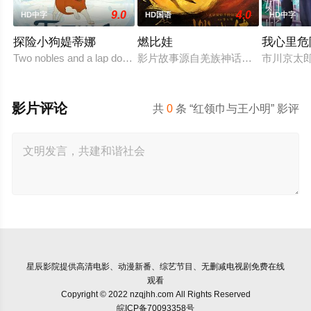
9.0
4.0
HD中字
HD国语
HD中字
探险小狗媞蒂娜
燃比娃
我心里危
Two nobles and a lap dog on a dangerous quest to the North Pole.
影片故事源自羌族神话，讲述了一只被
市川京太
影片评论
共
0
条 “红领巾与王小明” 影评
星辰影院
提供高清电影、动漫新番、综艺节目、无删减电视剧免费在线
观看
Copyright © 2022 nzqjhh.com All Rights Reserved
皖ICP备70093358号