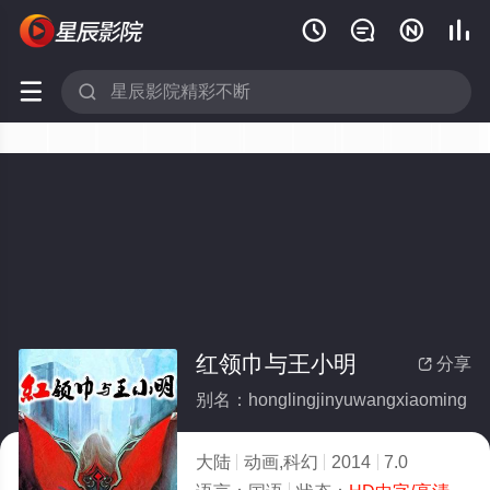






红领巾与王小明
分享

别名：honglingjinyuwangxiaoming
大陆
动画,科幻
2014
7.0