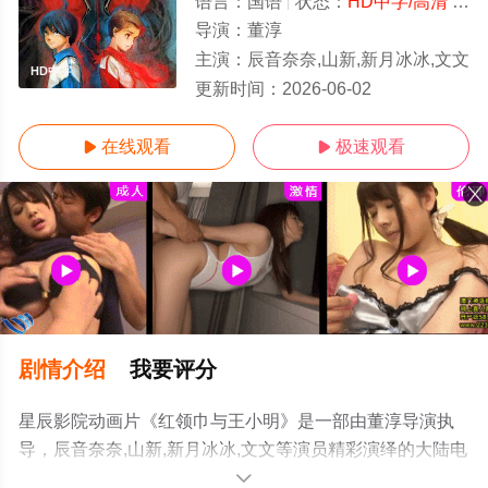
语言：
国语
状态：
HD中字/高清
- 免费在线观看
导演：
董淳
主演：
辰音奈奈,山新,新月冰冰,文文
HD中字
更新时间：
2026-06-02
在线观看
极速观看


剧情介绍
我要评分
星辰影院动画片《红领巾与王小明》是一部由董淳导演执
导，辰音奈奈,山新,新月冰冰,文文等演员精彩演绎的大陆电
影，手机免费观看高清未删减完整版电影就上星辰电影
