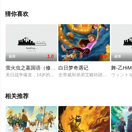
网，更多剧情信息可移步至豆瓣电影、电视猫或剧情网等
平台了解。
猜你喜欢
1.0
6.0
超清
HD中字
超清
萤火虫之墓国语（修复版）
白日梦奇遇记
舞-乙HiM
美日战争爆发，14岁的清太带着年幼的妹妹到处逃命，当他们到
史蒂威和弟弟艾略特踏上狂野荒诞的
ヴィント
相关推荐