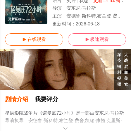
语言：
英语
状态：
更新至HD/高清
-
导演：
安东尼·马拉斯
主演：
安德鲁·斯科特,布兰登·费舍,凯瑞·康顿,克里斯·梅西纳,戴米恩·路易斯,亨利·阿什顿,康·奥尼尔,塔姆馨·托波尔斯基,威
更新至HD
更新时间：
2026-06-18
在线观看
极速观看


剧情介绍
我要评分
星辰影院战争片《诺曼底72小时》是一部由安东尼·马拉斯
导演执导，安德鲁·斯科特,布兰登·费舍,凯瑞·康顿,克里斯·
梅西纳,戴米恩·路易斯,亨利·阿什顿,康·奥尼尔,塔姆馨·托波
