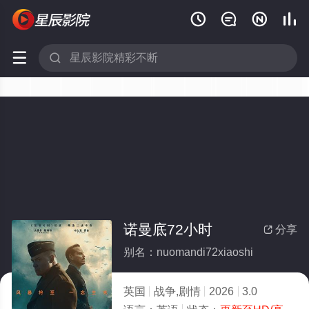






诺曼底72小时
分享

别名：nuomandi72xiaoshi
英国
战争,剧情
2026
3.0