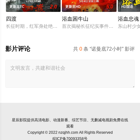
2.0
5.0
更新至TC
更新至HD
HD国语
四渡
浴血困牛山
浴血忠魂
长征时期，红军身处绝境。四渡赤水堪称红军的绝地反击之战。
首次揭秘长征纪实事件，1934年中
东山村少
影片评论
共
0
条 “诺曼底72小时” 影评
星辰影院
提供高清电影、动漫新番、综艺节目、无删减电视剧免费在线
观看
Copyright © 2022 nzqjhh.com All Rights Reserved
皖ICP备70093358号