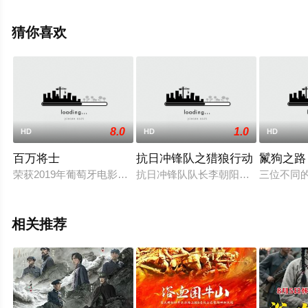
尔斯基,威尔·柯班,丹尼尔·奎恩-托伊,迈克尔·本茨,杰米·B·钱
伯斯,哈里森·奥斯特菲尔德,泰勒·厄特利,理查德·克洛西尔,
猜你喜欢
麦克斯·克罗斯,乔舒亚·希尔,托比·威廉姆斯,罗莎娜·布朗,保
罗·贝利等演员精彩演绎的英国电影，手机免费观看高清未
删减完整版电影就上星辰电影网，更多剧情信息可移步至
豆瓣电影、电视猫或剧情网等平台了解。
8.0
1.0
HD
HD
HD
百万将士
抗日冲锋队之猎狼行动
鬣狗之路
荣获2019年葡萄牙电影学院索菲亚奖 最佳原创剧本奖/最佳剪辑
抗日冲锋队队长李朝阳被人蒙面“请
三位不同
相关推荐