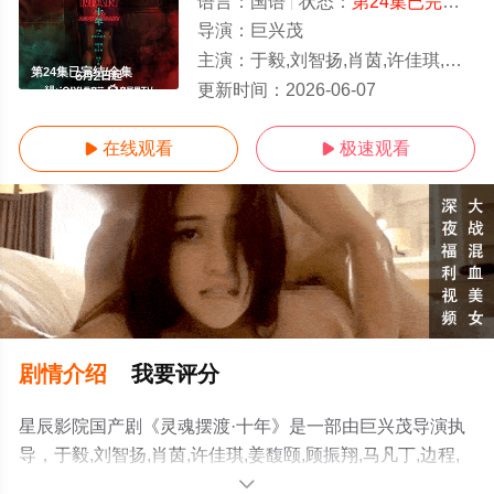
语言：
国语
状态：
第24集已完结
- 
导演：
巨兴茂
主演：
于毅,刘智扬,肖茵,许佳琪,姜馥颐,顾振翔,马凡丁,边程,简宇熙,美懿,朱超艺,李羽桐,田广宇,杨子睿,郭信如,涂冰,闫可
第24集已完结/全集
更新时间：
2026-06-07
在线观看
极速观看


剧情介绍
我要评分
星辰影院国产剧《灵魂摆渡·十年》是一部由巨兴茂导演执
导，于毅,刘智扬,肖茵,许佳琪,姜馥颐,顾振翔,马凡丁,边程,
简宇熙,美懿,朱超艺,李羽桐,田广宇,杨子睿,郭信如,涂冰,闫
