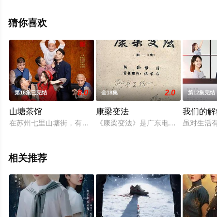
可欣,明子煜,邹敦明,芮佩怡,戴向宇,王艺禅,韩潇珧,贝勒,杨
志刚,孙雪宁,陈冠英,黑子,李洛伊等演员精彩演绎的大陆电
猜你喜欢
视剧，大结局剧情已揭晓（第24集已完结），手机免费观
看高清未删减完整版电视剧全集就上星辰电影网，热播电
视剧提前免费观看，更多剧情信息可移步至豆瓣电视剧、
电视猫或剧情网等平台了解。
8.0
2.0
第16集已完结
全18集
第12集完结
山塘茶馆
康梁变法
我们的解
在苏州七里山塘街，有一家承载着百年传承的茶楼，老板与老板
《康梁变法》是广东电视台拍摄的一
虽对生活
相关推荐