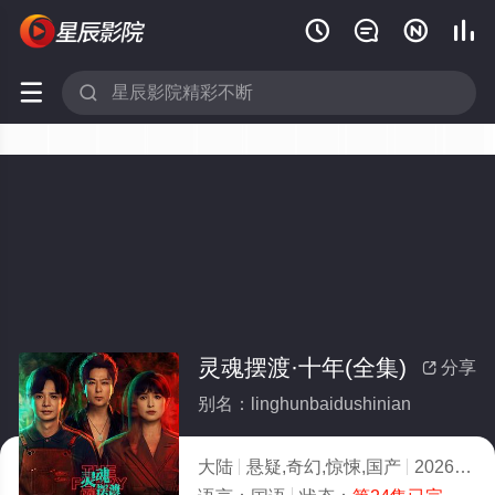






灵魂摆渡·十年(全集)
分享

别名：linghunbaidushinian
大陆
悬疑,奇幻,惊悚,国产
2026
6.0