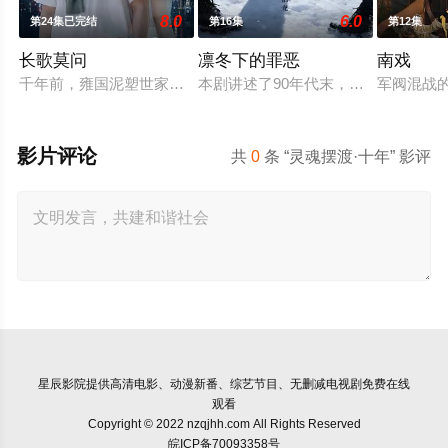
8.0
6.0
第24集已完结
第16集
第12集
长歌莫问
凛冬下的罪恶
南戏
千年前，雍国泥塑世家楚门因进贡的“十二生肖”离奇流血炸裂，
本剧讲述了90年代末，怒河市刑侦支
军阀混战
影片评论
共
0
条 “灵魂摆渡·十年” 影评
星辰影院
提供高清电影、动漫新番、综艺节目、无删减电视剧免费在线
观看
Copyright © 2022 nzqjhh.com All Rights Reserved
皖ICP备70093358号