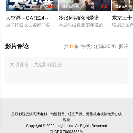
9.0
8.0
更新至03集
更新至05集
更新至03集
大空港～GATE24～
冷淡同期的溺爱癖
东京三十
为了打破以往各部门各自为政的死板规矩，内阁官房直属成立了一个
本剧改编自碧依佩姬的同名漫画，是
该剧是国
影片评论
共
0
条 “午夜出租车2026” 影评
星辰影院
提供高清电影、动漫新番、综艺节目、无删减电视剧免费在线
观看
Copyright © 2022 nzqjhh.com All Rights Reserved
皖ICP备70093358号