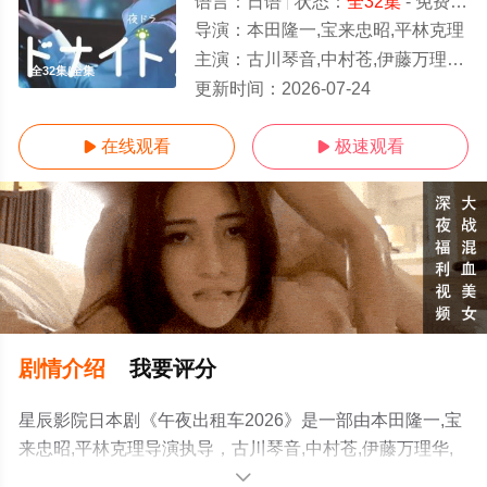
语言：
日语
状态：
全32集
- 免费在线观看
导演：
本田隆一,宝来忠昭,平林克理
主演：
古川琴音,中村苍,伊藤万理华,小林桃子,和久井映见,竹中直人
全32集/全集
更新时间：
2026-07-24
在线观看
极速观看


剧情介绍
我要评分
星辰影院日本剧《午夜出租车2026》是一部由本田隆一,宝
来忠昭,平林克理导演执导，古川琴音,中村苍,伊藤万理华,
小林桃子,和久井映见,竹中直人等演员精彩演绎的日本电视
