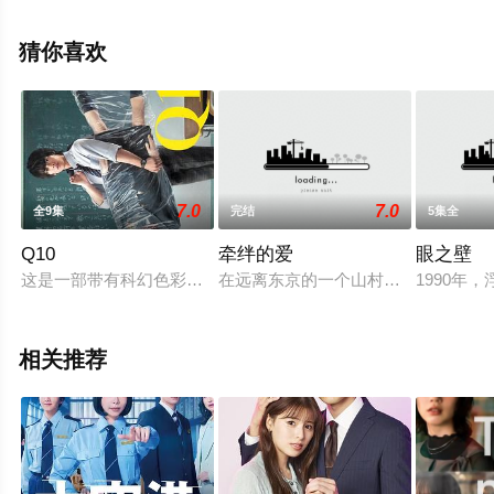
剧，大结局剧情已揭晓（全32集），手机免费观看高清未
删减完整版电视剧全集就上星辰电影网，热播电视剧提前
猜你喜欢
免费观看，更多剧情信息可移步至豆瓣电视剧、电视猫或
剧情网等平台了解。
7.0
7.0
全9集
完结
5集全
Q10
牵绊的爱
眼之壁
这是一部带有科幻色彩的青春校园剧。“弹奏人类的牙齿时，会发
在远离东京的一个山村住着平凡的真
1990
相关推荐