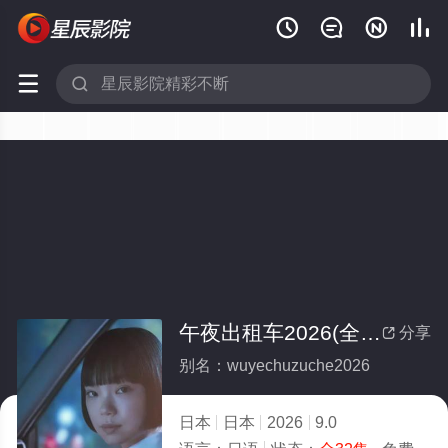






午夜出租车2026(全集)
分享

别名：wuyechuzuche2026
日本
日本
2026
9.0