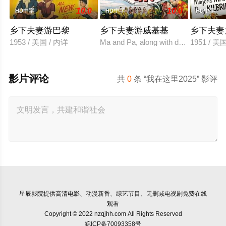
10.0
10.0
HD中字
HD中字
HD中字
乡下夫妻游巴黎
乡下夫妻游威基基
乡下夫妻
1953 / 美国 / 内详
Ma and Pa, along with daughter Rosie, 
1951 / 美
影片评论
共
0
条 “我在这里2025” 影评
星辰影院
提供高清电影、动漫新番、综艺节目、无删减电视剧免费在线
观看
Copyright © 2022 nzqjhh.com All Rights Reserved
皖ICP备70093358号