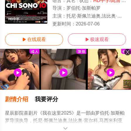
语言：
其它
状态：
HD中字/高清
- 免费在线观看
导演：
罗伯托·加斯帕罗
主演：
托尼·斯佩兰迪奥,法比奥·富尔科,马西米利亚诺·罗西
HD中字
更新时间：
2026-07-06
在线观看
极速观看


剧情介绍
我要评分
星辰影院喜剧片《我在这里2025》是一部由罗伯托·加斯帕
罗导演执导，托尼·斯佩兰迪奥,法比奥·富尔科,马西米利亚
诺·罗西等演员精彩演绎的其它电影，手机免费观看高清未
