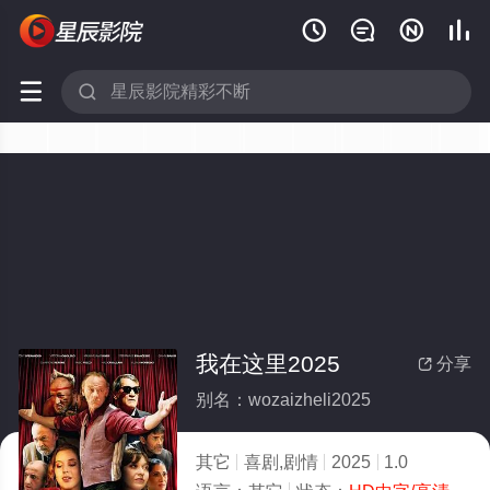






我在这里2025
分享

别名：wozaizheli2025
其它
喜剧,剧情
2025
1.0