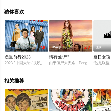
删减完整版电影就上星辰电影网，更多剧情信息可移步至
豆瓣电影、电视猫或剧情网等平台了解。
猜你喜欢
4.0
9.0
HD
HD中字
正片
负重前行2023
情有独“尸”
夏日女孩
2023 / 中国大陆 / 沈凯,孙研翔,张佳航,于洋梓,秦晗博
由于僵尸大灾难，Pong 成为地球
“他是联
相关推荐