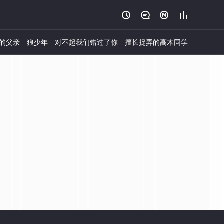




的父亲
狼少年
对不起我们错过了你
擅长捉弄的高木同学