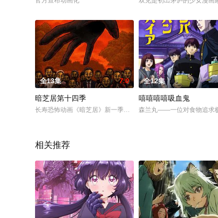
官方宣布动画化
双见是初出茅庐的少女漫画
全13集
7.0
全12集
暗芝居第十四季
嘻嘻嘻嘻吸血鬼
长寿恐怖动画《暗芝居》新一季将于2025年1月5日在东京电视
森兰丸——一位对食物追求极
相关推荐