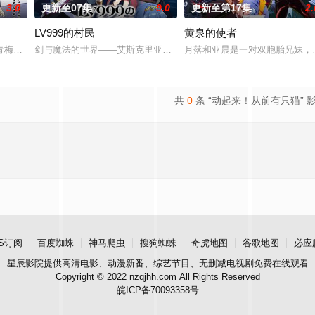
3.0
更新至07集
9.0
更新至第17集
2.
LV999的村民
黄泉的使者
时不幸被团伙成员发现，击晕后喂了神奇的药水，工藤新一变回了小孩！新一找
青梅竹马的挚友拼命寻找失踪少女的故事。本剧集围绕着平凡的中学生平太郎和
剑与魔法的世界——艾斯克里亚。在这个世界里，人们生来就背负着
月落和亚晨是一对双胞胎兄妹，
共
0
条 “动起来！从前有只猫” 
S订阅
百度蜘蛛
神马爬虫
搜狗蜘蛛
奇虎地图
谷歌地图
必应
星辰影院
提供高清电影、动漫新番、综艺节目、无删减电视剧免费在线观看
Copyright © 2022 nzqjhh.com All Rights Reserved
皖ICP备70093358号