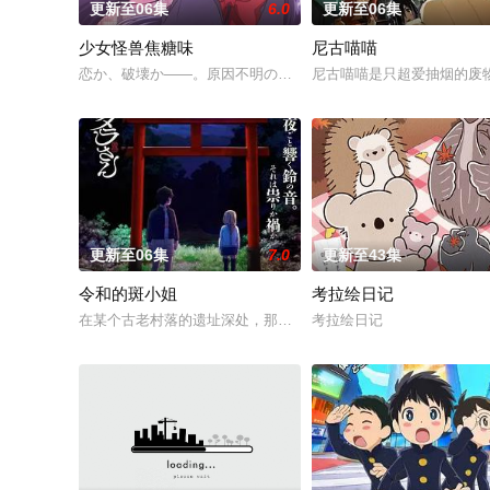
更新至06集
6.0
更新至06集
少女怪兽焦糖味
尼古喵喵
恋か、破壊か――。原因不明の病に悩まされている女子高生・
尼古喵喵是只超爱抽烟的废
更新至06集
7.0
更新至43集
令和的斑小姐
考拉绘日记
在某个古老村落的遗址深处，那一片禁止入内的区域里，存在着被口
考拉绘日记