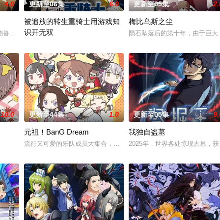
4.0
更新至06集
6.0
更新至05集
2.
被追放的转生重骑士用游戏知
梅比乌斯之尘
识开无双
赤石黒絵（クロエ）。不器用で人との交流を避けて生きてきた彼女は、とある
物兽人！因为缺乏伦理与卫生观念，不是把烟头往窗外乱丢，就是对人乱吐口水
陨石坠落后的第十年，由于巨大
“重骑士”——那是一个以防御为主，吸引敌人攻击以保护队友的职业
10.0
更新至44集
1.0
更新至05集
9.
元祖！BanG Dream
我独自盗墓
口相传为“窥之生厄、亵之招祟”的“不可触碰之物”。世代担任山神守护的三
流行又可爱的乐队成员大集合，充满前卫魅力的痛快女子乐队喜剧！
2025年，世界各处惊现古墓，