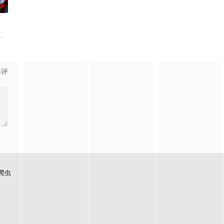
0
到了经常帮助他
两个好友燕和广志展开，三人被称为“小不点三人组
等级与既定使命。战士、格斗家、僧侣、魔法师、盗贼、商人、猎人、咒术师、
他们在一个与世隔绝的深山小村落里出生，被称为“分隔夜与昼的双子”。他们
影评
爬虫