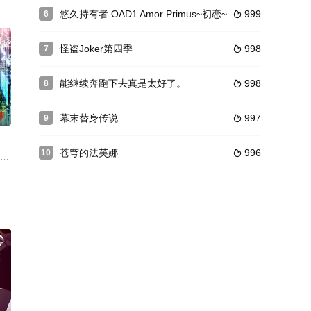
久的将棋漫画《向昴星》的连载，不过……因为压力
悠久持有者 OAD1 Amor Primus~初恋~
999
6

治める下級貴族、オーンスタイン家。そこには、二人の姉弟がいた。姉のマ
怪盗Joker第四季
998
7

能继续奔跑下去真是太好了。
998
8

0
幕末替身传说
997
9

苍穹的法芙娜
996
10

季或将
0年。只剩3年将要得偿所愿，但现在已经有点难
为严明的校风，以及培养真正的淑女而闻名遐迩。然而，自2011年4月起，学
”。1992年爆发了病毒性脑炎疫情，全靠这项医疗技术才得以平息，而到现在