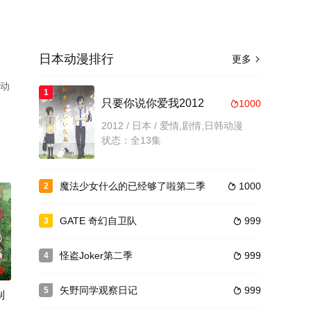
日本动漫排行
更多

本动
1
只要你说你爱我2012
1000

2012 / 日本 / 爱情,剧情,日韩动漫
状态：全13集
魔法少女什么的已经够了啦第二季
1000
2

GATE 奇幻自卫队
999
3

怪盗Joker第二季
999
4

0
矢野同学观察日记
999
5

制