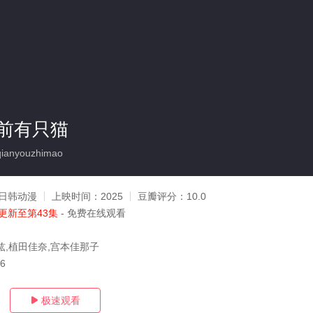
前有只猫
ianyouzhimao
日韩动漫
上映时间：
2025
豆瓣评分：
10.0
更新至第43集
- 免费在线观看
纮,植田佳奈,宫本佳那子
06
极速观看
