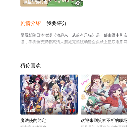
更新至第43集
剧情介绍
我要评分
星辰影院日本动漫《动起来！从前有只猫》是一部由野中和实
漫，手机免费观看高清未删减完整版动漫全集就上星辰电影
猜你喜欢
全12集
9.0
完结
魔法使的约定
欢迎来到笑容不断的职