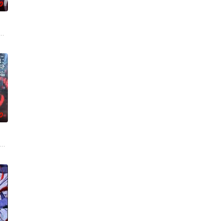
0
出会いでクラス
，偶尔还会做出一些违法乱纪的事。幸好她身边有贴
结晶释放出的神秘粒子“梅比乌斯之尘”的影响，一部分孩子获得了名为“拉姆斯
。然而，与其他防御职业相比，其性能缺乏灵活性，攻击性能过低，导致连等级
0
十木谷家的
来这里吧邦多利你和我都是邦多利！
获得墓中“宝物”之人便能获得先人的异能，全世界为获得宝物而疯狂。无往不利