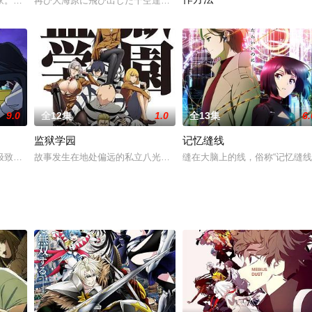
家。在酷酷的责任编辑和可靠的助手们的帮助下，终于如愿以偿地开始了期盼已
再び大海原に飛び出した千空達の旅路をお楽しみに‼
リスティア国の片田舎の領地を
9.0
全12集
1.0
全13集
6.
监狱学园
记忆缝线
台放送。本季会讲述各种与“欲”有关的都市传说。制片人兼作画山川典夫声称，本
致的吸血鬼，只为了完美的18岁处男血的口感不惜忍辱负重潜伏在澡堂打工1
故事发生在地处偏远的私立八光学园之中，一直以来，八光学园都以极
缝在大脑上的线，俗称“记忆缝线