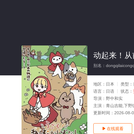
动起来！从
别名：dongqilaicongq
地区：
日本
类型：
语言：
日语
状态：
导演：
野中和实
主演：
青山吉能,下野
更新时间：
2026-08-
在线观看
