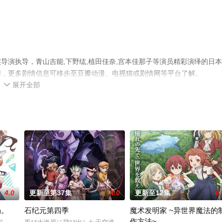
导演执导，青山吉能,下野纮,植田佳奈,宫本佳那子等演员精彩演绎的日
网，更多剧情信息可移步至豆瓣动漫、电视猫或剧情网等平台了解。
展开全部

4.0
更新至第37集
4.0
更新至12集
6.
场。
石纪元第四季
魔术发明家 ~异世界魔法的
作方法~