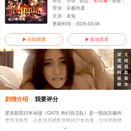
语言：
日语
状态：
全12集
- 免费在线观看
导演：
京极尚彦
主演：
未知
全12集/全集
更新时间：
2026-03-08
在线观看
极速观看


剧情介绍
我要评分
星辰影院日本动漫《GATE 奇幻自卫队》是一部由京极尚
彦导演执导，众多演员精彩演绎的日本动漫，大结局剧情
已揭晓（全12集），手机免费观看高清未删减完整版动漫
