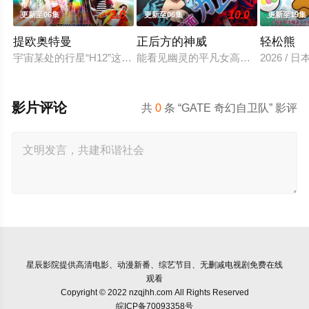
2.0
10.0
更新至06集
更新至06集
更新至19集
提欧奥特曼
正后方的神威
轻松熊
宇宙某处的行星“H12”这颗与地球极其相似的星球，某日遭到
能看见幽灵的平凡女高中生·志津香
2026 / 日
影片评论
共
0
条 “GATE 奇幻自卫队” 影评
星辰影院
提供高清电影、动漫新番、综艺节目、无删减电视剧免费在线
观看
Copyright © 2022 nzqjhh.com All Rights Reserved
皖ICP备70093358号