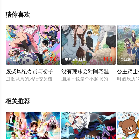
全集就上星辰电影网，更多剧情信息可移步至豆瓣动漫、
电视猫或剧情网等平台了解。
猜你喜欢
7.0
10.0
全12集
更新至第12集
全12集
废柴风纪委员与裙子长度不合规的JK的故事
没有辣妹会对阿宅温柔!?
公主骑士
过度认真的风纪委员樱大门每日的工作就是，负责开关校门与监
濑尾卓也是个不起眼的平凡高一生，
时值辰历
相关推荐