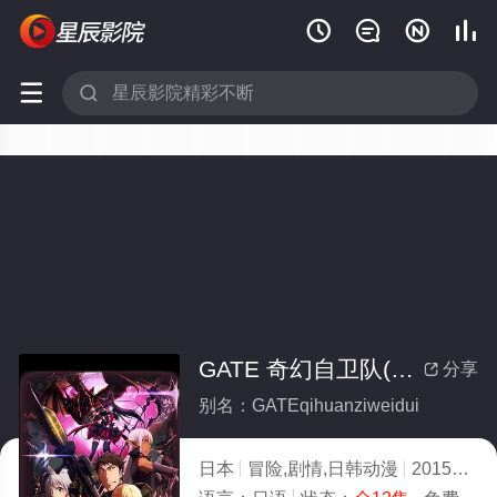






GATE 奇幻自卫队(全集)
分享

别名：GATEqihuanziweidui
日本
冒险,剧情,日韩动漫
2015
9.0