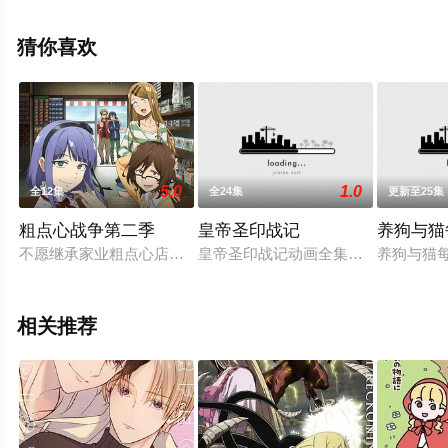
就上星辰电影网，更多剧情信息可移步至豆瓣动漫、电视
猫或剧情网等平台了解。
猜你喜欢
5.0
1.0
全12集
全24集
更新至25集
粗点心战争第二季
皇帝圣印战记
养狗与猫
不愿继承家业粗点心店的鹿田九，与热爱粗点心的不可思议美少
皇帝圣印战记动画全集是由水野良原
养狗与猫
相关推荐