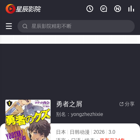






勇者之屑
分享

别名：yongzhezhixie
日本
日韩动漫
2026
3.0