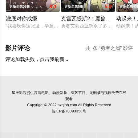
8.0
5.0
更新至第05集
更新至第5集
更新至第43
澈底对你成瘾
克雷瓦提斯2：魔兽之王与虚伪的
动起来！
“我喜欢你这张脸，毕竟长得也太好看了吧。”明仁是个颜控、私
勇者艾莉西亚斩杀了多雷尔将军，海登
动起来！
影片评论
共
条 “勇者之屑” 影评
评论加载失败，点击我刷新...
星辰影院
提供高清电影、动漫新番、综艺节目、无删减电视剧免费在线
观看
Copyright © 2022 nzqjhh.com All Rights Reserved
皖ICP备70093358号