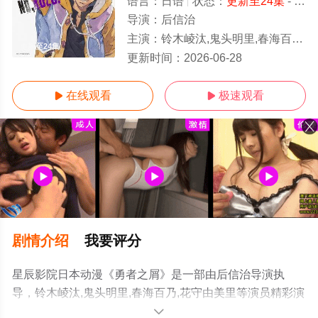
语言：
日语
状态：
更新至24集
- 免费在线观看
导演：
后信治
主演：
铃木崚汰,鬼头明里,春海百乃,花守由美里
更新至24集
更新时间：
2026-06-28
在线观看
极速观看


剧情介绍
我要评分
星辰影院日本动漫《勇者之屑》是一部由后信治导演执
导，铃木崚汰,鬼头明里,春海百乃,花守由美里等演员精彩演
绎的日本动漫，手机免费观看高清未删减完整版动漫全集
