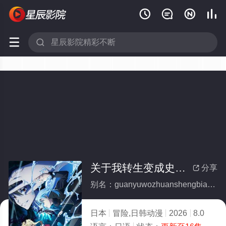






关于我转生变成史莱姆这档事第四季
分享

别名：guanyuwozhuanshengbianchengshilaimuzhedangshidisiji
日本
冒险,日韩动漫
2026
8.0