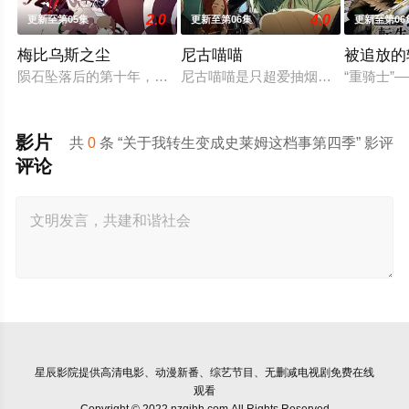
2.0
4.0
更新至第05集
更新至第06集
更新至第06
梅比乌斯之尘
尼古喵喵
被追放的
陨石坠落后的第十年，由于巨大结晶释放出的神秘粒子“梅比乌斯
尼古喵喵是只超爱抽烟的废物兽人！
“重骑士
影片
共
0
条 “关于我转生变成史莱姆这档事第四季” 影评
评论
星辰影院
提供高清电影、动漫新番、综艺节目、无删减电视剧免费在线
观看
Copyright © 2022 nzqjhh.com All Rights Reserved