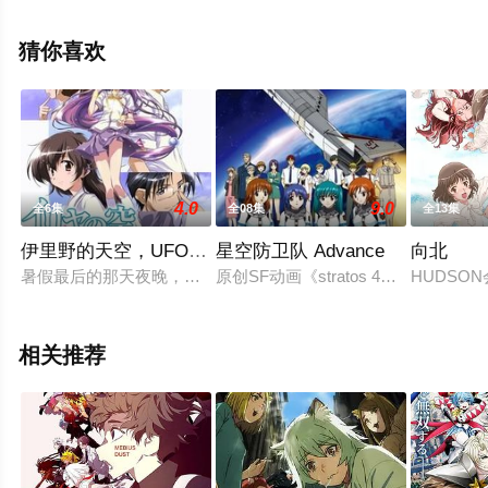
兼平,泊明日菜,小林亲弘,日高里菜,春野杏,樱井孝宏,青山
穰,Lynn,沼仓爱美,松冈祯丞,小野大辅,水濑祈,花江夏树等演
猜你喜欢
员精彩演绎的日本动漫，手机免费观看高清未删减完整版
动漫全集就上星辰电影网，更多剧情信息可移步至豆瓣动
漫、电视猫或剧情网等平台了解。
4.0
9.0
全6集
全08集
全13集
伊里野的天空，UFO之夏
星空防卫队 Advance
向北
暑假最后的那天夜晚，悄悄潜入学校泳池的浅羽直之与一位手腕上
原创SF动画《stratos 4》的续集
HUDSO
相关推荐