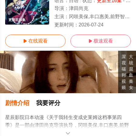
语言：
日语
状态：
更新至16集
- 免费在线观看
导演：
津田尚克
主演：
冈咲美保,丰口惠美,前野智昭,古川慎,千本木彩花,市道真央,江口拓也,大塚芳忠,山本兼平,泊明日菜,小林亲弘,日高里菜,春
更新至16集
更新时间：
2026-07-24
在线观看
极速观看


剧情介绍
我要评分
星辰影院日本动漫《关于我转生变成史莱姆这档事第四
季》是一部由津田尚克导演执导，冈咲美保,丰口惠美,前野
智昭,古川慎,千本木彩花,市道真央,江口拓也,大塚芳忠,山本
