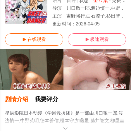
语言：
日语
状态：
全77集
- 免费在线观看
导演：
川口敬一郎,渡边慎一,中野英明,德本善信,榎本守,加藤显,藤井隆文,柳屋圭宏,小林浩辅,丸山裕介,吉原达矢,守田艺成,清
主演：
吉野裕行,白石凉子,杉田智和,三宅健太,丰口惠美,佐藤聪美,井上麻里奈,茅野爱衣,折笠富美子,相泽舞,名冢佳织,日野聪,花
全77集/全集
更新时间：
2026-04-05
在线观看
极速观看


剧情介绍
我要评分
星辰影院日本动漫《学园救援团》是一部由川口敬一郎,渡
边慎一,中野英明,德本善信,榎本守,加藤显,藤井隆文,柳屋圭
宏,小林浩辅,丸山裕介,吉原达矢,守田艺成,清水一伸,黑田康
