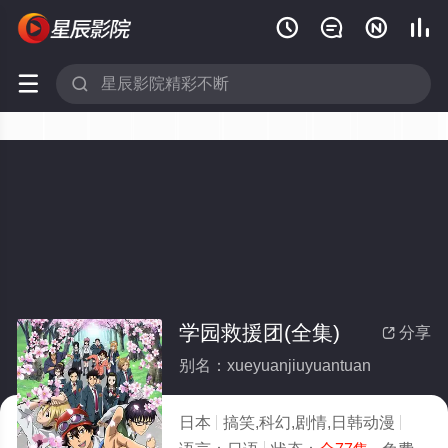






学园救援团(全集)
分享

别名：xueyuanjiuyuantuan
日本
搞笑,科幻,剧情,日韩动漫
2011