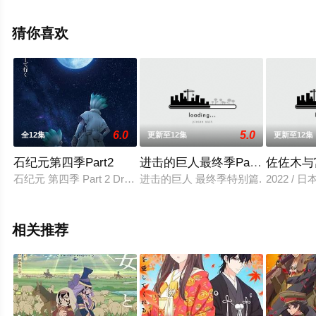
弘,町谷俊辅,上村泰,佐佐木真哉,野木森达哉,羽原久美子,驹
屋健一郎,高田淳,奥野耕太,桥口洋介导演执导，吉野裕行,
猜你喜欢
白石凉子,杉田智和,三宅健太,丰口惠美,佐藤聪美,井上麻里
奈,茅野爱衣,折笠富美子,相泽舞,名冢佳织,日野聪,花泽香菜,
能登麻美子,渡边明乃,金光宣明,阪口大助,关智一,下野纮,高
本惠,小林优,野岛健儿,井口裕香,逢坂良太,平田真菜,堂坂晃
三,稻田彻,古谷彻,立花慎之介,齐藤佑圭,沼仓爱美,铃木达央,
6.0
5.0
全12集
更新至12集
更新至12集
喜多村英梨,浅仓杏美,兴津和等演员精彩演绎的日本动漫，
大结局剧情已揭晓（全77集），手机免费观看高清未删减
石纪元第四季Part2
进击的巨人最终季Part.2
佐佐木与
完整版动漫全集就上星辰电影网，更多剧情信息可移步至
石纪元 第四季 Part 2 Dr.STONE SCIENCE FUTURE
进击的巨人 最终季特别篇.
2022 /
豆瓣动漫、电视猫或剧情网等平台了解。
相关推荐