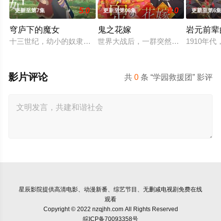
5.0
8.0
更新至第7集
更新至第06集
更新至第6
穹庐下的魔女
鬼之花嫁
岩元前辈
十三世纪，幼小的奴隶希塔拉在伊朗东部城市图斯被奴隶商委托
世界大战后，一群突然现身的妖怪帮
1910
影片评论
共
0
条 “学园救援团” 影评
星辰影院
提供高清电影、动漫新番、综艺节目、无删减电视剧免费在线
观看
Copyright © 2022 nzqjhh.com All Rights Reserved
皖ICP备70093358号