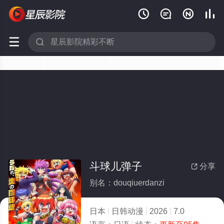






斗球儿弹子
分享

别名：douqiuerdanzi
日本
日韩动漫
2026
7.0