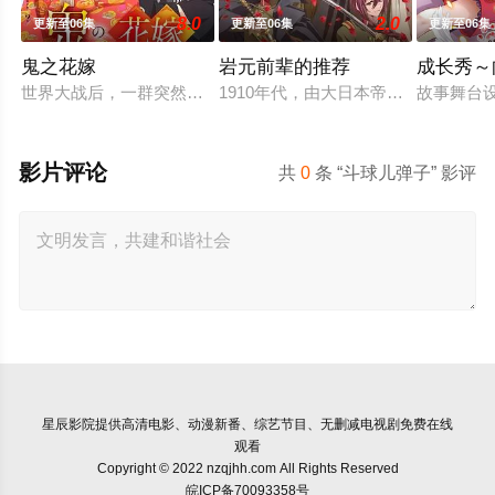
8.0
2.0
更新至06集
更新至06集
更新至06集
鬼之花嫁
岩元前辈的推荐
成长秀～
世界大战后，一群突然现身的妖怪帮助日本复兴，他们由此站在了
1910年代，由大日本帝国陆军设立
故事舞台
影片评论
共
0
条 “斗球儿弹子” 影评
星辰影院
提供高清电影、动漫新番、综艺节目、无删减电视剧免费在线
观看
Copyright © 2022 nzqjhh.com All Rights Reserved
皖ICP备70093358号