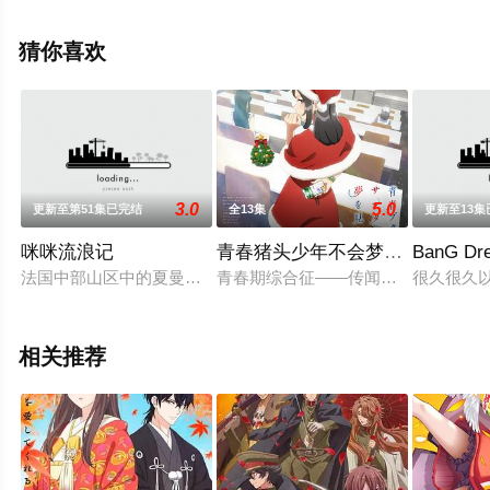
纱绫,伊藤彩沙,寺泽百花,明坂聪美,弘松芹香,冲佳苗,花咲心
优,大森日雅,朝日奈丸佳,武田罗梨沙多胡,菲鲁兹·蓝,三日尻
猜你喜欢
望,伊濑茉莉也,井上麻里奈,小坂井祐莉绘,井泽诗织,林梨花,
藤寺美德,石井未纱,日高范子,小西克幸,稻田彻等演员精彩
演绎的日本动漫，手机免费观看高清未删减完整版动漫全
集就上星辰电影网，更多剧情信息可移步至豆瓣动漫、电
视猫或剧情网等平台了解。
3.0
5.0
更新至第51集已完结
全13集
更新至13集
咪咪流浪记
青春猪头少年不会梦到圣诞服女
BanG Dr
法国中部山区中的夏曼侬村，是咪咪童年生长的地方。他原本是
青春期综合征――传闻中由不稳定的精
很久很久
相关推荐