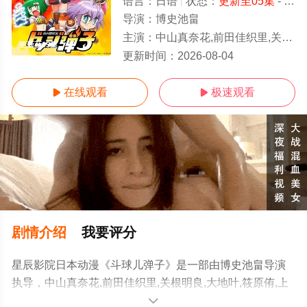
语言：
日语
状态：
更新至05集
- 免费在线观看
导演：
博史池畠
主演：
中山真奈花,前田佳织里,关根明良,大地叶,筱原侑,上坂堇,中村栞奈,若井友希,井口裕香,橘杏咲,长谷川玲奈,仁见纱绫,伊藤
更新至05集
更新时间：
2026-08-04
在线观看
极速观看


剧情介绍
我要评分
星辰影院日本动漫《斗球儿弹子》是一部由博史池畠导演
执导，中山真奈花,前田佳织里,关根明良,大地叶,筱原侑,上
坂堇,中村栞奈,若井友希,井口裕香,橘杏咲,长谷川玲奈,仁见
