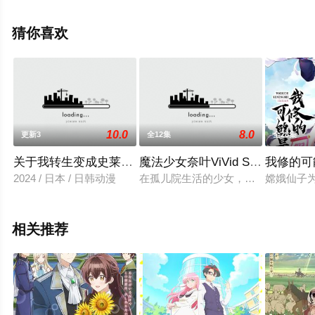
雅章,高野麻里佳等演员精彩演绎的日本动漫，手机免费观
看高清未删减完整版动漫全集就上星辰电影网，更多剧情
猜你喜欢
信息可移步至豆瓣动漫、电视猫或剧情网等平台了解。
10.0
8.0
更新3
全12集
全28集
关于我转生变成史莱姆这档事 第三季
魔法少女奈叶ViVid Strike！
我修的可
2024 / 日本 / 日韩动漫
在孤儿院生活的少女，风香与凛音。
嫦娥仙子
相关推荐