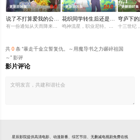
9.0
10.0
更新至06集
更新至05集
更新至07集
说了不打算爱我的公爵继承人，不知为何对我宠爱有加
花织同学转生后还是想干架
穹庐下的
有一份通知从天而降来到没落贵族的千金，艾尔莎的身边。那就是
鸣神流星，职业尼特。蛰居在家沉迷
十三世纪
共
0
条 “暴走千金立誓复仇。～用魔导书之力碾碎祖国
～” 影评
影片评论
星辰影院
提供高清电影、动漫新番、综艺节目、无删减电视剧免费在线