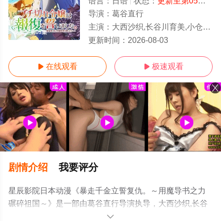
语言：
日语
状态：
更新至第05集
- 
导演：
葛谷直行
主演：
大西沙织,长谷川育美,小仓唯,上原步美,芹泽优,石上静香,阿座上洋平,水中雅章,高野麻里佳
更新至第05集
更新时间：
2026-08-03
在线观看
极速观看


剧情介绍
我要评分
星辰影院日本动漫《暴走千金立誓复仇。～用魔导书之力
碾碎祖国～》是一部由葛谷直行导演执导，大西沙织,长谷
川育美,小仓唯,上原步美,芹泽优,石上静香,阿座上洋平,水中
