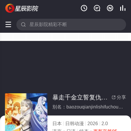






暴走千金立誓复仇。～用魔导书之力碾碎祖国～
分享

别名：baozouqianjinlishifuchouyongmodaoshuzhiliniansuizuguo
日本
日韩动漫
2026
2.0